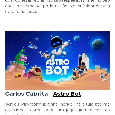
quando essas regras não são respeitadas, mesmo oito
anos de trabalho podem não ser suficientes para
evitar o fracasso.
Carlos Cabrita -
Astro Bot
“Astro’s Playroom” já tinha incrível, na altura até me
questionei: “como pode um jogo gratuito ser tão