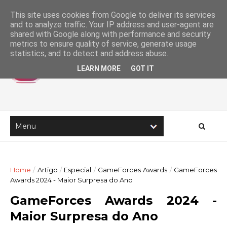
This site uses cookies from Google to deliver its services
and to analyze traffic. Your IP address and user-agent are
shared with Google along with performance and security
metrics to ensure quality of service, generate usage
statistics, and to detect and address abuse.
LEARN MORE
GOT IT
Home
/
Artigo
/
Especial
/
GameForces Awards
/
GameForces
Awards 2024 - Maior Surpresa do Ano
GameForces Awards 2024 -
Maior Surpresa do Ano