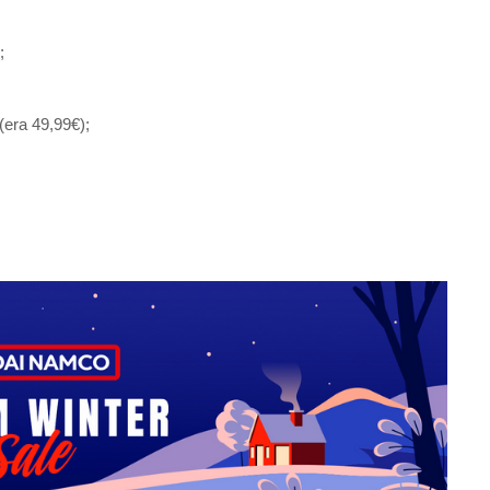
;
(era 49,99€);