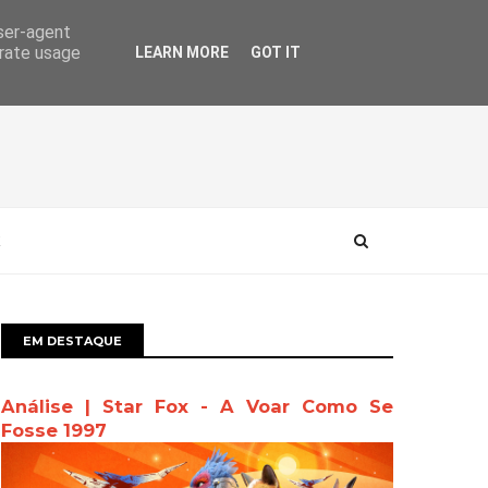
user-agent
erate usage
LEARN MORE
GOT IT
EM DESTAQUE
Análise | Star Fox - A Voar Como Se
Fosse 1997