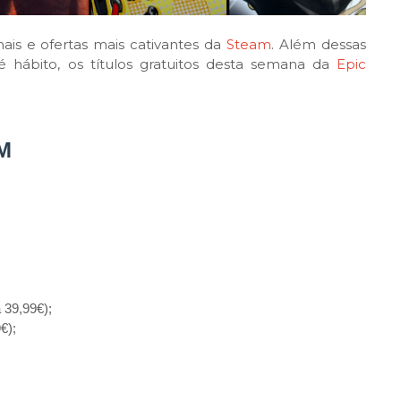
is e ofertas mais cativantes da
Steam
. Além dessas
ábito, os títulos gratuitos desta semana da
Epic
M
 39,99€);
€);