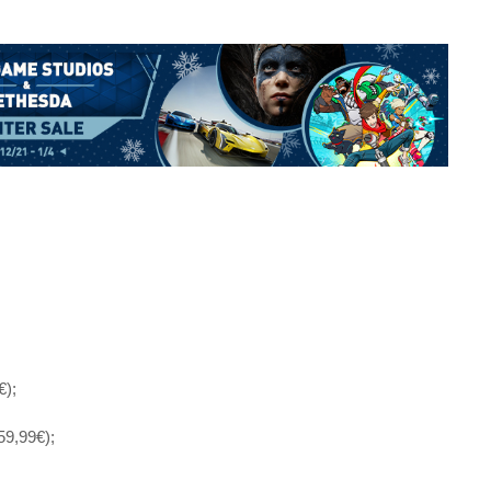
€);
59,99€);