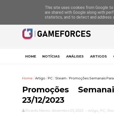
GameForces
A equipa
Pontuações das Análises
Suporte
This site uses cookies from Google to d
are shared with Google along with perf
statistics, and to detect and address 
HOME
NOTÍCIAS
ANÁLISES
ARTIGOS
Home
/
Artigo
/
PC
/
Steam
/
Promoções Semanais Para o
Promoções Seman
23/12/2023
Ricardo Neves
dezembro 23, 2023
-
Artigo
,
PC
,
Ste