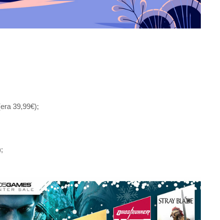
ra 39,99€);
;