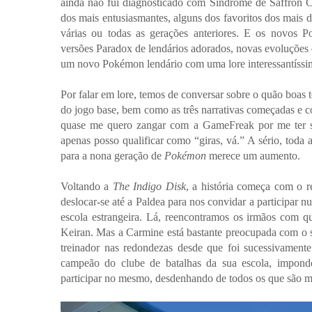
ainda não fui diagnosticado com Síndrome de Saffron 
dos mais entusiasmantes, alguns dos favoritos dos mais de
várias ou todas as gerações anteriores. E os novos P
versões Paradox de lendários adorados, novas evoluções 
um novo Pokémon lendário com uma lore interessantíssima
Por falar em lore, temos de conversar sobre o quão boas t
do jogo base, bem como as três narrativas começadas e 
quase me quero zangar com a GameFreak por me ter su
apenas posso qualificar como “giras, vá.” A sério, toda
para a nona geração de
Pokémon
merece um aumento.
Voltando a
The Indigo Disk
, a história começa com o 
deslocar-se até a Paldea para nos convidar a participar
escola estrangeira. Lá, reencontramos os irmãos co
Keiran. Mas a Carmine está bastante preocupada com o
treinador nas redondezas desde que foi sucessivament
campeão do clube de batalhas da sua escola, impond
participar no mesmo, desdenhando de todos os que são ma