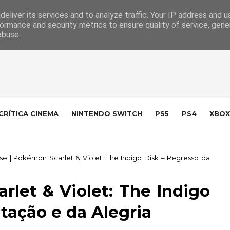
 da Indústria
Contacto
eliver its services and to analyze traffic. Your IP address and 
ormance and security metrics to ensure quality of service, gen
abuse.
CRÍTICA CINEMA
NINTENDO SWITCH
PS5
PS4
XBOX
ise | Pokémon Scarlet & Violet: The Indigo Disk – Regresso da
rlet & Violet: The Indigo
itação e da Alegria