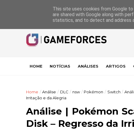
GameForces
A equipa
Pontuações das Análises
Suporte
This site uses cookies from Google to d
are shared with Google along with perf
statistics, and to detect and address 
HOME
NOTÍCIAS
ANÁLISES
ARTIGOS
Home
/
Análise
/
DLC
/
nsw
/
Pokémon
/
Switch
/
Anál
Irritação e da Alegria
Análise | Pokémon Sca
Disk – Regresso da Irr