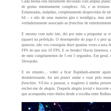
Cada bioma está meramente decorado com amplas planíci
de grutas minimamente complexo. Ah, e as texturas a
Enlameadas, insípidas, completamente desprovidas de ni
64 – e não de uma maneira gira e nostálgica, mas ant
verdadeiramente associado ao
franchise
de entretenimento
E mesmo com tudo isto, dei por mim a perguntar se e
(quase) na perfeição. O desempenho do jogo é o pior q
quisesse, não vos conseguia dizer quantas vezes a taxa d
FPS do que nos 10 FPS. E os breaks? Havia (imensos, 
de mini congelamentos de 5 em 5 segundos. Em geral, o
Slowpoke.
E no entanto… voltei a ficar Rapidash-amente apa
desinteressante, foi um prazer andar e voar pelo mu
franchise
. Vê-los a passear, a reagirem à minha presen
encher-me de alegria. Daquela alegria jovial e inocent
que acompanha estes títulos desde a escolha entre Bulba