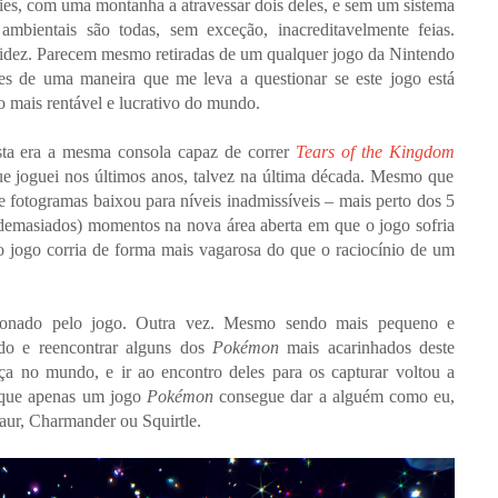
es, com uma montanha a atravessar dois deles, e sem um sistema
mbientais são todas, sem exceção, inacreditavelmente feias.
tidez. Parecem mesmo retiradas de um qualquer jogo da Nintendo
es de uma maneira que me leva a questionar se este jogo está
 mais rentável e lucrativo do mundo.
sta era a mesma consola capaz de correr
Tears of the Kingdom
ue joguei nos últimos anos, talvez na última década. Mesmo que
e fotogramas baixou para níveis inadmissíveis – mais perto dos 5
demasiados) momentos na nova área aberta em que o jogo sofria
 jogo corria de forma mais vagarosa do que o raciocínio de um
ixonado pelo jogo. Outra vez. Mesmo sendo mais pequeno e
ndo e reencontrar alguns dos
Pokémon
mais acarinhados deste
ça no mundo, e ir ao encontro deles para os capturar voltou a
e que apenas um jogo
Pokémon
consegue dar a alguém como eu,
saur, Charmander ou Squirtle.