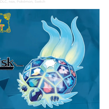
DLC
,
nsw
,
Pokémon
,
Switch