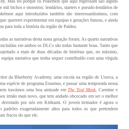
City. Mas foi porque os Pokémon que aqui regressam são alguns
 mil bichos e monstros: lendários, starters e pseudo-lendários de
okémon aqui introduzidos também são interessantíssimos, com
que quererei experimentar em equipas e gerações futuras, e ainda
 para toda a história da região de Paldea.
odas as narrativas desta nona geração foram. As quarto narrativas
concluídas em ambos os DLCs são todas bastante boas. Tanto que
jeitado a mais de duas décadas de histórias que, no máximo,
 a equipa narrativa que tenha sequer contribuído com uma vírgula
reitor da Blueberry Academy, uma escola na região de Unova, a
 numa espécie de programa Erasmus, e passar uma temporada nessa
m quem travámos uma boa amizade em
The Teal Mask
, Carmine e
 seu irmão mais novo, que tem andado obcecado em ser o melhor
e derrotado por nós em Kitikami. O jovem treinador é agora o
o padrões exageradamente altos para todos os que pretendem
is fracos do que ele.