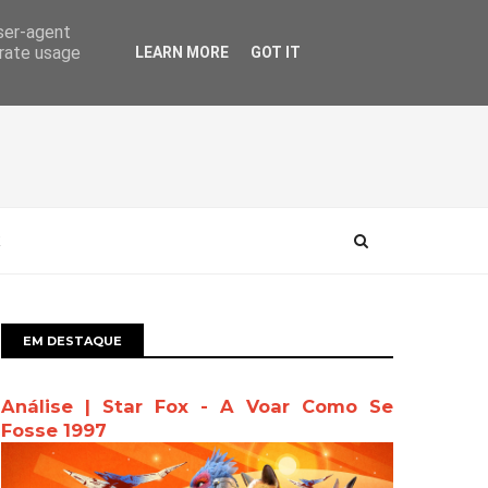
user-agent
erate usage
LEARN MORE
GOT IT
EM DESTAQUE
Análise | Star Fox - A Voar Como Se
Fosse 1997