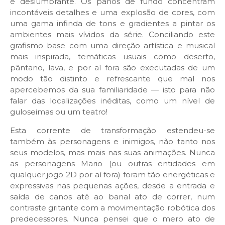
é deslumbrante. Os panos de fundo concentram
incontáveis detalhes e uma explosão de cores, com
uma gama infinda de tons e gradientes a pintar os
ambientes mais vívidos da série. Conciliando este
grafismo base com uma direção artística e musical
mais inspirada, temáticas usuais como deserto,
pântano, lava, e por aí fora são executadas de um
modo tão distinto e refrescante que mal nos
apercebemos da sua familiaridade — isto para não
falar das localizações inéditas, como um nível de
guloseimas ou um teatro!
Esta corrente de transformação estendeu-se
também às personagens e inimigos, não tanto nos
seus modelos, mas mais nas suas animações. Nunca
as personagens Mario (ou outras entidades em
qualquer jogo 2D por aí fora) foram tão energéticas e
expressivas nas pequenas ações, desde a entrada e
saída de canos até ao banal ato de correr, num
contraste gritante com a movimentação robótica dos
predecessores. Nunca pensei que o mero ato de