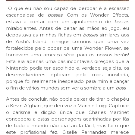
O que eu não sou capaz de perdoar é a escassez
escandalosa de
bosses
. Com os Wonder Effects,
estava a contar com um ajuntamento de
bosses
mirabolantes. Antes de deitar as mãos ao jogo, eu
depositava as minhas fichas em
bosses
similares aos
de Yoshi’s Island: inimigos comuns que, uma vez
fortalecidos pelo poder de uma Wonder Flower, se
tornavam uma ameaça séria para os nossos heróis!
Esta era apenas uma das incontáveis direções que a
Nintendo podia ter escolhido e, verdade seja dita, os
desenvolvedores optaram pela mais inusitada,
porque foi realmente inesperado para mim alcançar
o fim de vários mundos sem ver a sombra a um
boss
.
Antes de concluir, não podia deixar de tirar o chapéu
a Kevin Afghani, que deu voz a Mario e Luigi. Capturar
o carisma e dicção única que Charles Martinet
concedera a estas personagens acarinhadas por fãs
de todo o mundo não era tarefa fácil, mas foi o que
este profissional fez. Giselle Fernandez merece