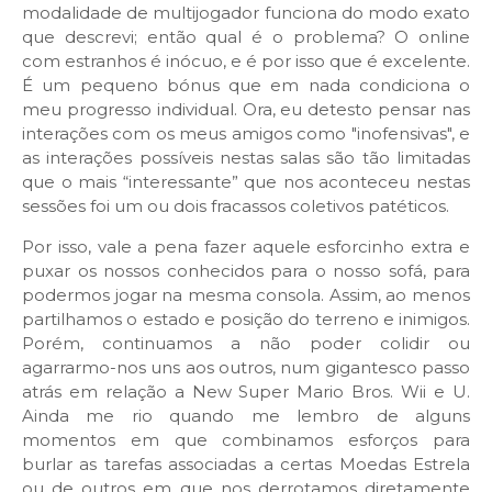
modalidade de multijogador funciona do modo exato
que descrevi; então qual é o problema? O online
com estranhos é inócuo, e é por isso que é excelente.
É um pequeno bónus que em nada condiciona o
meu progresso individual. Ora, eu detesto pensar nas
interações com os meus amigos como "inofensivas", e
as interações possíveis nestas salas são tão limitadas
que o mais “interessante” que nos aconteceu nestas
sessões foi um ou dois fracassos coletivos patéticos.
Por isso, vale a pena fazer aquele esforcinho extra e
puxar os nossos conhecidos para o nosso sofá, para
podermos jogar na mesma consola. Assim, ao menos
partilhamos o estado e posição do terreno e inimigos.
Porém, continuamos a não poder colidir ou
agarrarmo-nos uns aos outros, num gigantesco passo
atrás em relação a New Super Mario Bros. Wii e U.
Ainda me rio quando me lembro de alguns
momentos em que combinamos esforços para
burlar as tarefas associadas a certas Moedas Estrela
ou de outros em que nos derrotamos diretamente