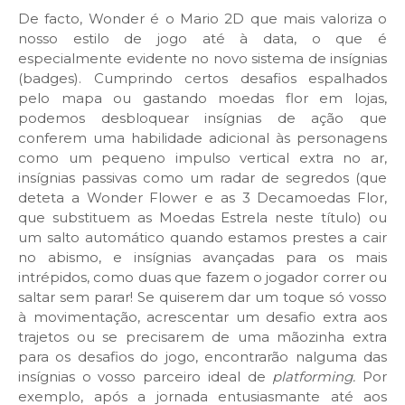
De facto, Wonder é o Mario 2D que mais valoriza o
nosso estilo de jogo até à data, o que é
especialmente evidente no novo sistema de insígnias
(badges). Cumprindo certos desafios espalhados
pelo mapa ou gastando moedas flor em lojas,
podemos desbloquear insígnias de ação que
conferem uma habilidade adicional às personagens
como um pequeno impulso vertical extra no ar,
insígnias passivas como um radar de segredos (que
deteta a Wonder Flower e as 3 Decamoedas Flor,
que substituem as Moedas Estrela neste título) ou
um salto automático quando estamos prestes a cair
no abismo, e insígnias avançadas para os mais
intrépidos, como duas que fazem o jogador correr ou
saltar sem parar! Se quiserem dar um toque só vosso
à movimentação, acrescentar um desafio extra aos
trajetos ou se precisarem de uma mãozinha extra
para os desafios do jogo, encontrarão nalguma das
insígnias o vosso parceiro ideal de
platforming.
Por
exemplo, após a jornada entusiasmante até aos