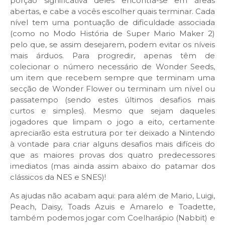
porção significativa deles encontra-se em áreas
abertas, e cabe a vocês escolher quais terminar. Cada
nível tem uma pontuação de dificuldade associada
(como no Modo História de Super Mario Maker 2)
pelo que, se assim desejarem, podem evitar os níveis
mais árduos. Para progredir, apenas têm de
colecionar o número necessário de Wonder Seeds,
um item que recebem sempre que terminam uma
secção de Wonder Flower ou terminam um nível ou
passatempo (sendo estes últimos desafios mais
curtos e simples). Mesmo que sejam daqueles
jogadores que limpam o jogo a eito, certamente
apreciarão esta estrutura por ter deixado a Nintendo
à vontade para criar alguns desafios mais difíceis do
que as maiores provas dos quatro predecessores
imediatos (mas ainda assim abaixo do patamar dos
clássicos da NES e SNES)!
As ajudas não acabam aqui: para além de Mario, Luigi,
Peach, Daisy, Toads Azuis e Amarelo e Toadette,
também podemos jogar com Coelharápio (Nabbit) e