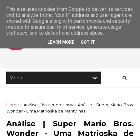
This site uses cookies from Google to deliver its services
and to analyze traffic. Your IP address and user-agent are
shared with Google along with performance and security
metrics to ensure quality of service, generate usage
statistics, and to detect and address abuse.
LEARN MORE
GOT IT
Home
/
Análise
/
Nintendo
/
nsw
/
Análise | Super Mario Bros.
Wonder - Uma Matrioska de Maravilhas
Análise | Super Mario Bros.
Wonder - Uma Matrioska de