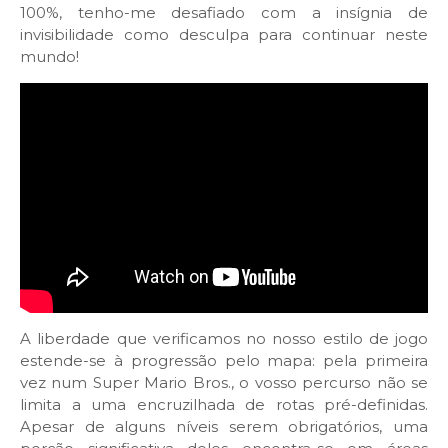
100%, tenho-me desafiado com a insígnia de
invisibilidade como desculpa para continuar neste
mundo!
A liberdade que verificamos no nosso estilo de jogo
estende-se à progressão pelo mapa: pela primeira
vez num Super Mario Bros., o vosso percurso não se
limita a uma encruzilhada de rotas pré-definidas.
Apesar de alguns níveis serem obrigatórios, uma