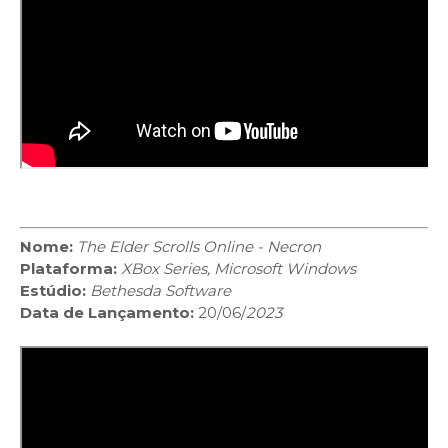
Nome:
The Elder Scrolls Online - Necron
Plataforma:
XBox Series, Microsoft Windows
Estúdio:
Bethesda Software
Data de Lançamento:
20/06/
2023