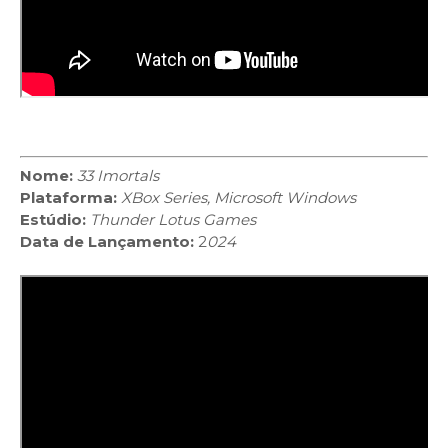
Nome:
33 Imortals
Plataforma:
XBox Series, Microsoft Windows
Estúdio:
Thunder Lotus Games
Data de Lançamento:
2
024