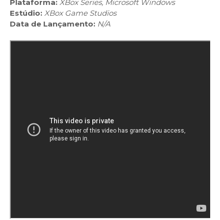
Plataforma:
XBox Series, Microsoft Windows
Estúdio:
XBox Game Studios
Data de Lançamento:
N/A