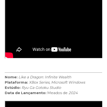
Nome:
Like a Dragon: Infinite Wealth
Plataforma:
XBox Series, Microsoft Windows
Estúdio:
Ryu Ga Gotoku Studio
Data de Lançamento:
Meados de
2024