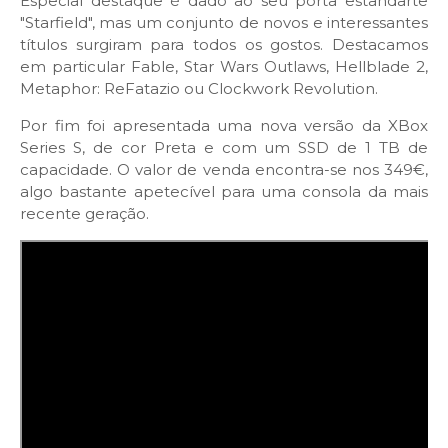
Especial destaque é dado ao seu porta estandarte
"Starfield", mas um conjunto de novos e interessantes
títulos surgiram para todos os gostos. Destacamos
em particular Fable, Star Wars Outlaws, Hellblade 2,
Metaphor: ReFatazio ou Clockwork Revolution.
Por fim foi apresentada uma nova versão da XBox
Series S, de cor Preta e com um SSD de 1 TB de
capacidade. O valor de venda encontra-se nos 349€,
algo bastante apetecível para uma consola da mais
recente geração.