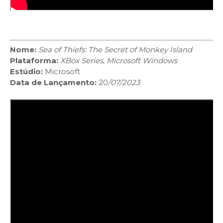
Nome:
Sea of Thiefs: The Secret of Monkey Island
Plataforma:
XBox Series, Microsoft Windows
Estúdio:
Microsoft
Data de Lançamento:
20
/07/2023