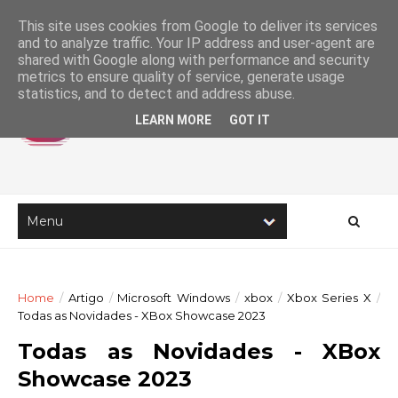
This site uses cookies from Google to deliver its services
and to analyze traffic. Your IP address and user-agent are
shared with Google along with performance and security
metrics to ensure quality of service, generate usage
statistics, and to detect and address abuse.
LEARN MORE
GOT IT
Home
/
Artigo
/
Microsoft Windows
/
xbox
/
Xbox Series X
/
Todas as Novidades - XBox Showcase 2023
Todas as Novidades - XBox
Showcase 2023