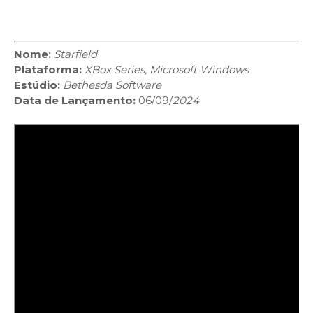
Nome:
Starfield
Plataforma:
XBox Series, Microsoft Windows
Estúdio:
Bethesda Software
Data de Lançamento:
06/09/
2024