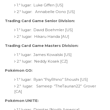
1.º lugar: Luke Giffen [US]
2.º lugar: Annabelle Oono [US]
Trading Card Game Senior Division:
1.º lugar: David Boehmler [US]
2.º lugar: Hikaru Handa [AU]
Trading Card Game Masters Division:
1.º lugar: James Kowalski [US]
2.º lugar: Neddy Kosek [CZ]
Pokémon GO:
1.º lugar: Ryan “PsyRhino” Shoushi [US]
2.º lugar: Sameep “TheTaurian22” Grover
[CA]
Pokémon UNITE:
1.º lugar: Dignitas [North America]