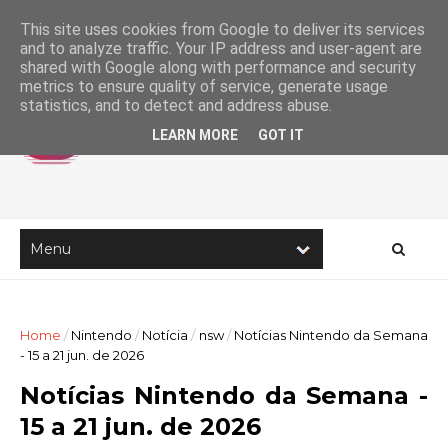
This site uses cookies from Google to deliver its services
and to analyze traffic. Your IP address and user-agent are
shared with Google along with performance and security
metrics to ensure quality of service, generate usage
statistics, and to detect and address abuse.
LEARN MORE
GOT IT
Home
/
Nintendo
/
Notícia
/
nsw
/
Notícias Nintendo da Semana
- 15 a 21 jun. de 2026
Notícias Nintendo da Semana -
15 a 21 jun. de 2026