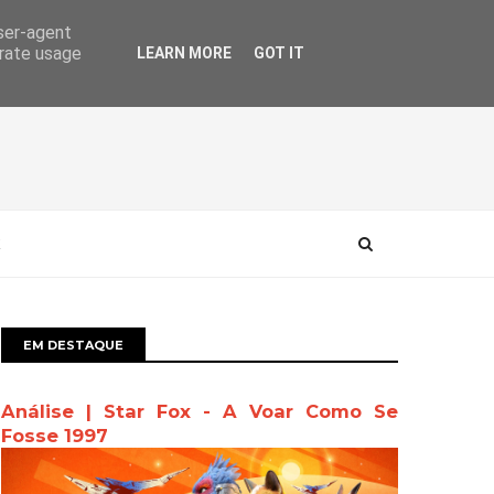
user-agent
erate usage
LEARN MORE
GOT IT
EM DESTAQUE
Análise | Star Fox - A Voar Como Se
Fosse 1997