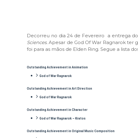
Decorreu no dia 24 de Fevereiro a entrega d
Sciences.
Apesar de God Of War Ragnarok ter g
foi para as mãos de Elden Ring. Segue a lista d
Outstanding Achievement in Animation
God of War Ragnarok
Outstanding Achievement in Art Direction
God of War Ragnarok
Outstanding Achievement in Character
God of War Ragnarok – Kratos
Outstanding Achievement in Original Music Composition