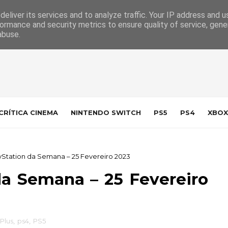
 da Indústria
Contacto
eliver its services and to analyze traffic. Your IP address and 
ormance and security metrics to ensure quality of service, gen
abuse.
CRÍTICA CINEMA
NINTENDO SWITCH
PS5
PS4
XBOX
ayStation da Semana – 25 Fevereiro 2023
da Semana – 25 Fevereiro
Plus
,
ps4
,
PS5