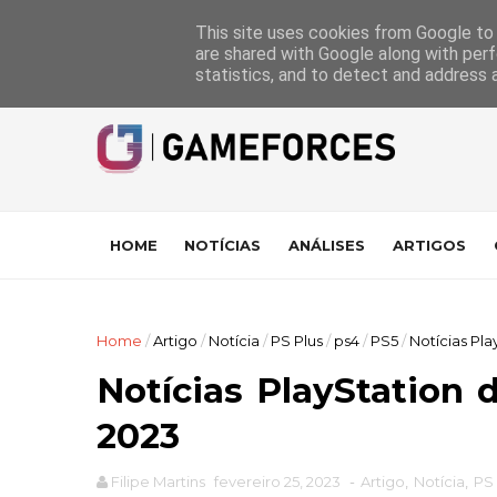
GameForces
A equipa
Pontuações das Análises
Suporte
This site uses cookies from Google to d
are shared with Google along with perf
statistics, and to detect and address 
HOME
NOTÍCIAS
ANÁLISES
ARTIGOS
Home
/
Artigo
/
Notícia
/
PS Plus
/
ps4
/
PS5
/
Notícias Pl
Notícias PlayStation 
2023
Filipe Martins
fevereiro 25, 2023
-
Artigo
,
Notícia
,
PS 