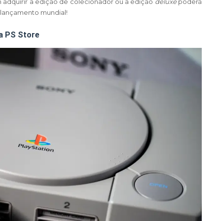
m adquirir a edição de colecionador ou a edição
deluxe
poderá
 lançamento mundial!
a PS Store