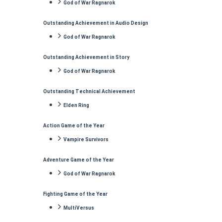
God of War Ragnarok
Outstanding Achievement in Audio Design
God
of
War
Ragnarok
Outstanding Achievement in Story
God of War Ragnarok
Outstanding Technical Achievement
Elden Ring
Action Game of the Year
Vampire Survivors
Adventure Game of the Year
God of War Ragnarok
Fighting Game of the Year
MultiVersus