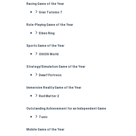
Racing Game of the Year
Gran Turismo 7
Role-Playing Game of the Year
Elden Ring
Sports Game of the Year
OlliOlli World
Strategy/Simulation Game of the Year
Dwarf Fortress
Immersive Reality Game of the Year
Red Matter 2
Outstanding Achievement for an Independent Game
Tunic
Mobile Game of the Year