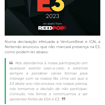
Numa declaração efetuada a VentureBeat e IGN, a
Nintendo anunciou que não marcará presença na E3,
como podem ler abaixo:
Nós abordamos a nossa participação em
qualquer evento caso-a-caso, e estamos
sempre a ponderar várias formas para
interagir com os nossos fãs. Uma vez que a
E3 deste ano não encaixa nos nossos planos,
nós tomamos a decisão de não participar.
Contudo, nós fomos e continuamos a ser
apoiantes fortes da ESA e E3.