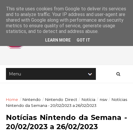
This site uses cookies from Google to deliver its services
and to analyze traffic. Your IP address and user-agent are
shared with Google along with performance and security
metrics to ensure quality of service, generate usage
statistics, and to detect and address abuse.
LEARN MORE
GOT IT
Home
/
Nintendo
/
Nintendo Direct
/
Notícia
/
nsw
/
Notícias
Nintendo da Semana - 20/02/2023 a 26/02/2023
Notícias Nintendo da Semana -
20/02/2023 a 26/02/2023