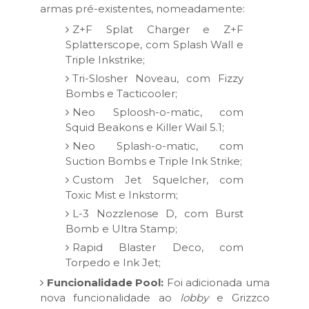
armas pré-existentes, nomeadamente:
Z+F Splat Charger e Z+F
Splatterscope, com Splash Wall e
Triple Inkstrike;
Tri-Slosher Noveau, com Fizzy
Bombs e Tacticooler;
Neo Sploosh-o-matic, com
Squid Beakons e Killer Wail 5.1;
Neo Splash-o-matic, com
Suction Bombs e Triple Ink Strike;
Custom Jet Squelcher, com
Toxic Mist e Inkstorm;
L-3 Nozzlenose D, com Burst
Bomb e Ultra Stamp;
Rapid Blaster Deco, com
Torpedo e Ink Jet;
Funcionalidade Pool:
Foi adicionada uma
nova funcionalidade ao
lobby
e Grizzco