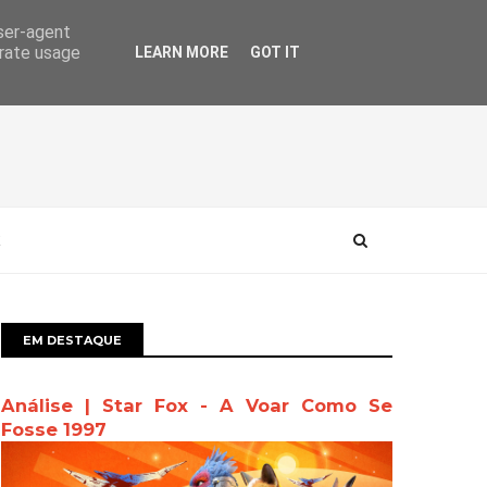
user-agent
erate usage
LEARN MORE
GOT IT
EM DESTAQUE
Análise | Star Fox - A Voar Como Se
Fosse 1997