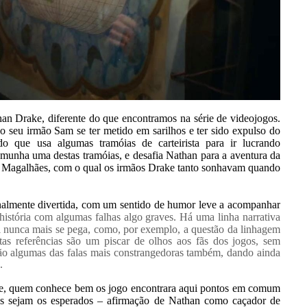
an Drake, diferente do que encontramos na série de videojogos.
o seu irmão Sam se ter metido em sarilhos e ter sido expulso do
 que usa algumas tramóias de carteirista para ir lucrando
emunha uma destas tramóias, e desafia Nathan para a aventura da
ão Magalhães, com o qual os irmãos Drake tanto sonhavam quando
onalmente divertida, com um sentido de humor leve a acompanhar
stória com algumas falhas algo graves. Há uma linha narrativa
al nunca mais se pega, como, por exemplo, a questão da linhagem
s referências são um piscar de olhos aos fãs dos jogos, sem
são algumas das falas mais constrangedoras também, dando ainda
.
dade, quem conhece bem os jogo encontrara aqui pontos em comum
gens sejam os esperados – afirmação de Nathan como caçador de