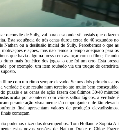
ar o convite de Sully, vai para casa onde vê postais que o fazem
ceita. Esta sequência de três cenas durou cerca de 40 segundos no
de Nathan ou a desilusão inicial de Sully. Percebemos o que as
s, motivações e ações, mas não temos o tempo adequado para os
timos que havia alguma pressa em avançar com o filme, ficando
 ritmo mais frenético dos jogos, o que foi um erro. Esta pressa
de, por exemplo, um item roubado via um truque de carteirista
 suposto.
 filme com um ritmo sempre elevado. Se nos dois primeiros atos
, a verdade é que resulta num terceiro ato muito bem conseguido.
 do puzzle e as cenas de ação fazem dos últimos 30/40 minutos
istas acaba por acontecer com vários saltos lógicos, a verdade é
cam perante ação visualmente tão empolgante e de tão elevada
nfronto final apresentam valores de produção elevadíssimos,
 finais começam.
mo não podemos dizer dos desempenhos. Tom Holland e Sophia Ali
elmente estas novas versões de Nathan Drake e Chloe Frazer