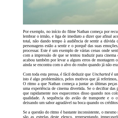
Por exemplo, no início do filme Nathan começa por recus
lembrar o irmão, e liga de imediato a dizer que afinal a
total, não dando tempo à audiência de sentir a dúvida 
personagens estão a sentir e o porquê das suas emoçõe
processar. Este é um exemplo de várias cenas onde sen
com a impressão de que se tentou traduzir para cinema o
acabou também por levar a alguns erros de montagem on
ainda se encontra com o alvo do roubo quando já não era
Com toda esta pressa, é fácil deduzir que
Uncharted
é um
isto é algo problemático, pelos motivos que já referimos
O ritmo a que Nathan começa a juntar as últimas peças
uma experiência de cinema divertida. Se o decifrar das p
que rapidamente nos esquecemos disso quando nos colo
qualidade. A sequência do avião de transporte e o co
deixando um sabor agradável na boca quando os créditos
Se a questão do ritmo é bastante inconsistente, o mes
são as estrelas deste elenco, representando impecav