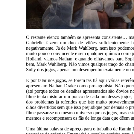
O restante elenco também se apresenta consistente… m
Gabrielle fazem um duo de vilões suficientemente b
negativamente. Já de Mark Wahlberg, nem isso podemos
muito pouco convincente e sem qualquer química com qu
Holland, víamos Nathan, e quando olhávamos para Sop
bem, Mark Wahlberg. Não vimos qualquer traço do charme
Sully dos jogos, apenas um desempenho exatamente no mes
E por falar nos jogos, se forem fãs há aqui várias referê
apresentam Nathan Drake como protagonista. Não querend
(até porque todos os detalhes apresentados são óbvios no
filme tenta misturar um pouco de cada um desses jogos, 
dos problemas já referidos que isto muito provavelmen
olhos divertidos sem que isso prejudique por demais o pra
filme passar-se no mesmo universo que os jogos, mas est
mesmos e recompensam os fãs de longa data que dêem u
Uma última palavra de apreço para o trabalho de Ramin 