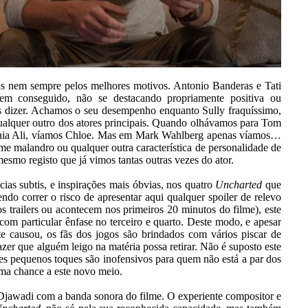
as nem sempre pelos melhores motivos. Antonio Banderas e Tati
em conseguido, não se destacando propriamente positiva ou
 dizer. Achamos o seu desempenho enquanto Sully fraquíssimo,
alquer outro dos atores principais. Quando olhávamos para Tom
hia Ali, víamos Chloe. Mas em Mark Wahlberg apenas víamos…
 malandro ou qualquer outra característica de personalidade de
mo registo que já vimos tantas outras vezes do ator.
ncias subtis, e inspirações mais óbvias, nos quatro
Uncharted
que
o correr o risco de apresentar aqui qualquer spoiler de relevo
s trailers ou acontecem nos primeiros 20 minutos do filme), este
com particular ênfase no terceiro e quarto. Deste modo, e apesar
te causou, os fãs dos jogos são brindados com vários piscar de
zer que alguém leigo na matéria possa retirar. Não é suposto este
es pequenos toques são inofensivos para quem não está a par dos
ma chance a este novo meio.
Djawadi com a banda sonora do filme. O experiente compositor e