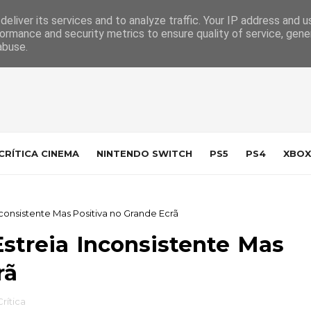
 da Indústria
Contacto
eliver its services and to analyze traffic. Your IP address and 
ormance and security metrics to ensure quality of service, gen
abuse.
CRÍTICA CINEMA
NINTENDO SWITCH
PS5
PS4
XBOX
Inconsistente Mas Positiva no Grande Ecrã
Estreia Inconsistente Mas
rã
Crítica