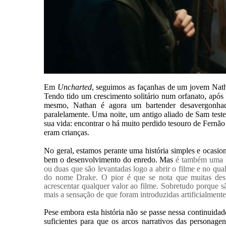
Em
Uncharted
, seguimos as façanhas de um jovem Nath
Tendo tido um crescimento solitário num orfanato, após 
mesmo, Nathan é agora um bartender desavergonhado
paralelamente. Uma noite, um antigo aliado de Sam test
sua vida: encontrar o há muito perdido tesouro de Fern
eram crianças.
No geral, estamos perante uma história simples e ocasi
bem o desenvolvimento do enredo. Mas
é também uma hi
ou duas que são levantadas logo a abrir o filme e no qu
do nome Drake. O pior é que se nota que muitas desta
acrescentar qualquer valor ao filme. Sobretudo porque 
mais a sensação de que foram introduzidas artificialmente
Pese embora esta história não se passe nessa continui
suficientes para que os arcos narrativos das persona