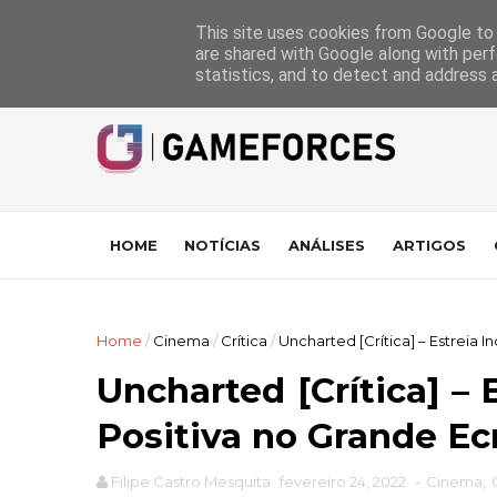
GameForces
A equipa
Pontuações das Análises
Suporte
This site uses cookies from Google to d
are shared with Google along with perf
statistics, and to detect and address 
HOME
NOTÍCIAS
ANÁLISES
ARTIGOS
Home
/
Cinema
/
Crítica
/
Uncharted [Crítica] – Estreia 
Uncharted [Crítica] – 
Positiva no Grande Ec
Filipe Castro Mesquita
fevereiro 24, 2022
-
Cinema
,