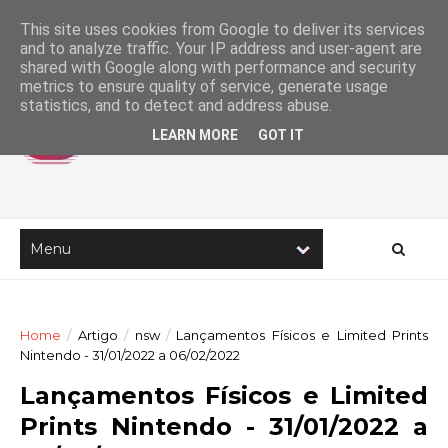
This site uses cookies from Google to deliver its services
and to analyze traffic. Your IP address and user-agent are
shared with Google along with performance and security
metrics to ensure quality of service, generate usage
statistics, and to detect and address abuse.
LEARN MORE
GOT IT
Home
/
Artigo
/
nsw
/
Lançamentos Físicos e Limited Prints
Nintendo - 31/01/2022 a 06/02/2022
Lançamentos Físicos e Limited
Prints Nintendo - 31/01/2022 a