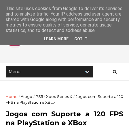
This site uses cookies from Google to deliver its services
and to analyze traffic. Your IP address and user-agent are
shared with Google along with performance and security
metrics to ensure quality of service, generate usage
statistics, and to detect and address abuse.
LEARN MORE
GOT IT
Home
/
Artigo
/
PS5
/
Xbox Series X
/
Jogos com Suporte a 120
FPS na PlayStation e XBox
Jogos com Suporte a 120 FPS
na PlayStation e XBox