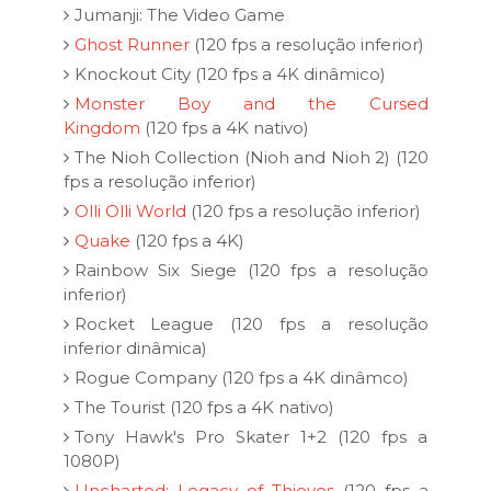
Jumanji: The Video Game
Ghost Runner
(120 fps a resolução inferior)
Knockout City (120 fps a 4K dinâmico)
Monster Boy and the Cursed
Kingdom
(120 fps a 4K nativo)
The Nioh Collection (Nioh and Nioh 2) (120
fps a resolução inferior)
Olli Olli World
(120 fps a resolução inferior)
Quake
(120 fps a 4K)
Rainbow Six Siege (120 fps a resolução
inferior)
Rocket League (120 fps a resolução
inferior dinâmica)
Rogue Company (120 fps a 4K dinâmco)
The Tourist (120 fps a 4K nativo)
Tony Hawk's Pro Skater 1+2 (120 fps a
1080P)
Uncharted: Legacy of Thieves
(120 fps a