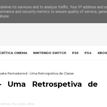
 da Indústria
Contacto
eliver its services and to analyze traffic. Your IP address and 
ormance and security metrics to ensure quality of service, gen
abuse.
CRÍTICA CINEMA
NINTENDO SWITCH
PS5
PS4
XBOX
ake Remastered - Uma Retrospetiva de Classe
- Uma Retrospetiva de
indows
,
nsw
,
ps4
,
xbox