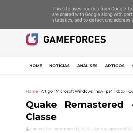
GameForces
A equipa
Pontuações das Análises
Suporte
This site uses cookies from Google to d
are shared with Google along with perf
statistics, and to detect and address 
HOME
NOTÍCIAS
ANÁLISES
ARTIGOS
Home
/
Artigo
/
Microsoft Windows
/
nsw
/
ps4
/
xbox
/
Qu
Quake Remastered 
Classe
Carlos Silva
setembro 02, 2021
-
Artigo
,
Microsoft W