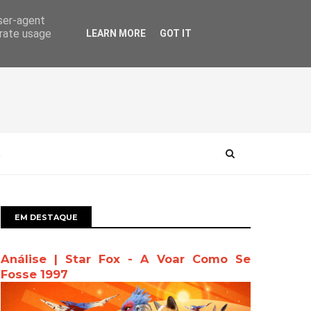
user-agent
erate usage
LEARN MORE
GOT IT
EM DESTAQUE
Análise | Star Fox - A Voar Como Se
Fosse 1997