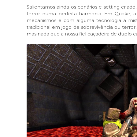
Salientamos ainda os cenários e setting criado
terror numa perfeita harmonia. Em Quake, a
mecanismos e com alguma tecnologia à mistu
tradicional em jogo de sobrevivência ou terro
mas nada que a nossa fiel caçadeira de duplo c