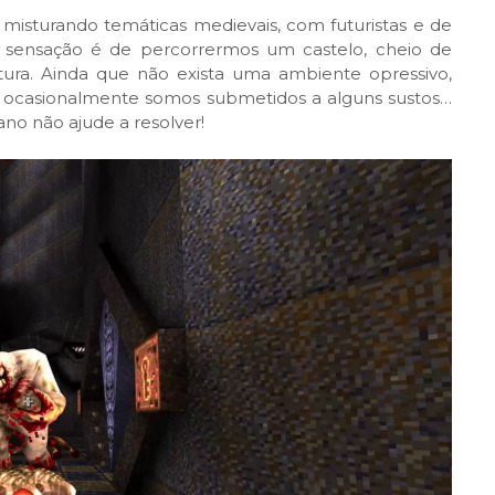
, misturando temáticas medievais, com futuristas e de
 sensação é de percorrermos um castelo, cheio de
ra. Ainda que não exista uma ambiente opressivo,
r, ocasionalmente somos submetidos a alguns sustos…
ano não ajude a resolver!