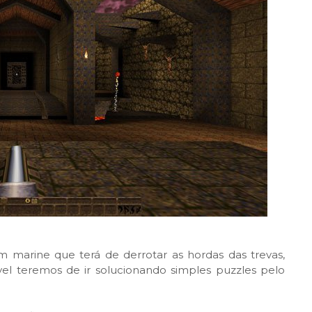
 marine que terá de derrotar as hordas das trevas,
vel teremos de ir solucionando simples puzzles pelo