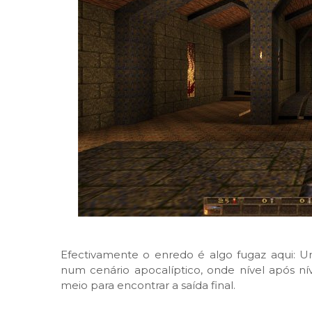
Efectivamente o enredo é algo fugaz aqui: Um
num cenário apocalíptico, onde nível após ní
meio para encontrar a saída final.