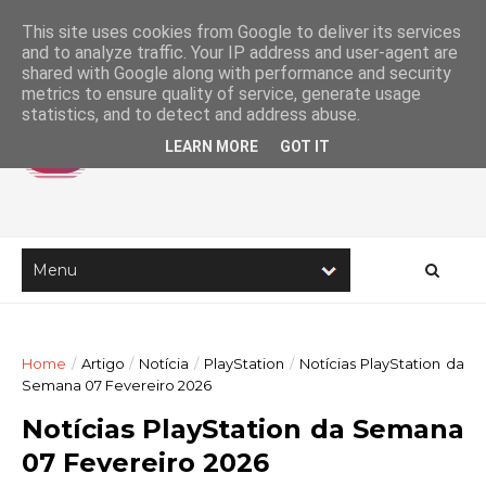
This site uses cookies from Google to deliver its services
and to analyze traffic. Your IP address and user-agent are
shared with Google along with performance and security
metrics to ensure quality of service, generate usage
statistics, and to detect and address abuse.
LEARN MORE
GOT IT
Home
/
Artigo
/
Notícia
/
PlayStation
/
Notícias PlayStation da
Semana 07 Fevereiro 2026
Notícias PlayStation da Semana
07 Fevereiro 2026