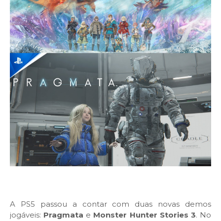
A PS5 passou a contar com duas novas demos
jogáveis:
Pragmata
e
Monster Hunter Stories 3
. No