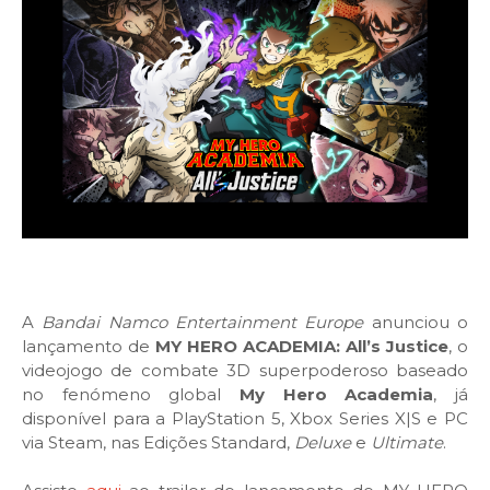
A
Bandai Namco Entertainment Europe
anunciou o
lançamento de
MY HERO ACADEMIA: All’s Justice
, o
videojogo de combate 3D superpoderoso baseado
no fenómeno global
My Hero Academia
, já
disponível para a PlayStation 5, Xbox Series X|S e PC
via Steam, nas Edições Standard,
Deluxe
e
Ultimate
.