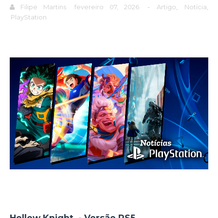
Filipe Martins
fevereiro 07, 2026
-
Artigo
,
Notícia
,
PlayStation
Hollow Knight - Versão PS5