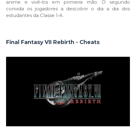
anime e vivê‑los em primeira mão. O segundo
convida os jogadores a descobrir o dia a dia dos
estudantes da Classe 1‑A.
Final Fantasy VII Rebirth - Cheats