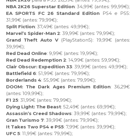
NBA 2K26 Superstar Edition
: 34,99€ (antes: 99,99€);
EA SPORTS FC 26 Standard Edition
PS4 e PS5:
31,99€ (antes: 79,99€);
Split Fiction
: 37,49€ (antes: 49,99€);
Marvel’s Spider-Man 2
: 39,99€ (antes: 79,99€);
Grand Theft Auto V
(PlayStation5): 19,99€ (antes:
39,99€);
Red Dead Online
: 9,99€ (antes: 19,99€);
Red Dead Redemption 2
: 14,99€ (antes: 59,99€);
Clair Obscur: Expedition 33
: 39,99€ (antes: 49,99€);
Battlefield 6
: 51,99€ (antes: 79,99€);
Borderlands 4
: 55,99€ (antes: 79,99€);
DOOM: The Dark Ages Premium Edition
: 36,29€
(antes: 109,99€);
F1 25
: 31,99€ (antes: 79,99€);
Dying Light: The Beast
: 52,49€ (antes: 69,99€);
Assassin’s Creed Shadows
: 39,99€ (antes: 79,99€);
Gran Turismo 7
: 39,99€ (antes: 79,99€);
It Takes Two PS4 e PS5
: 7,99€ (antes: 39,99€);
UFC 5
: 11,99€ (antes: 79,99€);