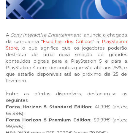
A
Sony Interactive Entertainment
anuncia a chegada
da campanha “
Escolhas dos Críticos
” à
PlayStation
Store
, o que significa que os jogadores poderão
desfrutar de uma nova seleção de grandes
conteúdos digitais para a PlayStation 5 e para a
PlayStation 4 com descontos que vão até aos 75%, e
que estarão disponíveis até ao próximo dia 25 de
fevereiro.
Entre as ofertas disponíveis, destacam-se as
seguintes:
Forza Horizon 5 Standard Edition
: 41,99€ (antes:
69,99€);
Forza Horizon 5 Premium Edition
: 59,99€ (antes:
99,99€);
NBA 2K26
para a PS5: 26,39€ (antes: 79,99€);