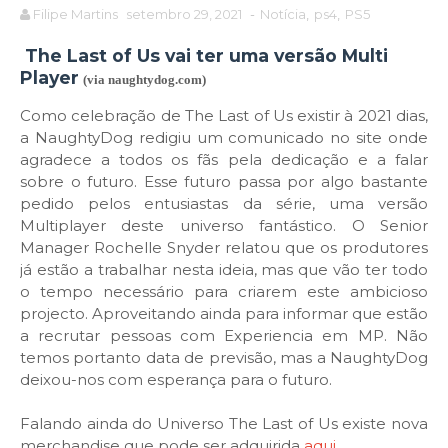
Filipe Martins
setembro 29, 2021
-
Notícia
,
ps4
,
PS5
The Last of Us vai ter uma versão Multi
Player
(via naughtydog.com)
Como celebração de The Last of Us existir à 2021 dias,
a NaughtyDog redigiu um comunicado no site onde
agradece a todos os fãs pela dedicação e a falar
sobre o futuro. Esse futuro passa por algo bastante
pedido pelos entusiastas da série, uma versão
Multiplayer deste universo fantástico. O Senior
Manager Rochelle Snyder relatou que os produtores
já estão a trabalhar nesta ideia, mas que vão ter todo
o tempo necessário para criarem este ambicioso
projecto. Aproveitando ainda para informar que estão
a recrutar pessoas com Experiencia em MP. Não
temos portanto data de previsão, mas a NaughtyDog
deixou-nos com esperança para o futuro.
Falando ainda do Universo The Last of Us existe nova
merchandise que pode ser adquirida
aqui
.