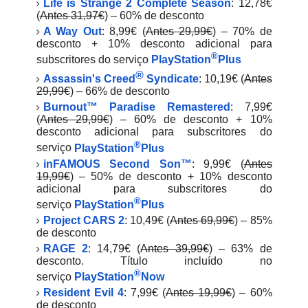
Life is Strange 2 Complete Season
: 12,78€
(
Antes 31,97€
) – 60% de desconto
A Way Out
: 8,99€ (
Antes 29,99€
) – 70% de
desconto + 10% desconto adicional para
®
subscritores do serviço
PlayStation
Plus
®
Assassin's Creed
Syndicate
: 10,19€ (
Antes
29,99€
) – 66% de desconto
Burnout™ Paradise Remastered
: 7,99€
(
Antes 29,99€
) – 60% de desconto + 10%
desconto adicional para subscritores do
®
serviço
PlayStation
Plus
inFAMOUS Second Son™
: 9,99€ (
Antes
19,99€
) – 50% de desconto + 10% desconto
adicional para subscritores do
®
serviço
PlayStation
Plus
Project CARS 2
: 10,49€ (
Antes 69,99€
) – 85%
de desconto
RAGE 2
: 14,79€ (
Antes 39,99€
) – 63% de
desconto. Título incluído no
®
serviço
PlayStation
Now
Resident Evil 4
: 7,99€ (
Antes 19,99€
) – 60%
de desconto