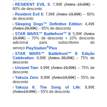
RESIDENT EVIL 5
: 7,99€ (
Antes 19,99€
) –
60% de desconto
Resident Evil 6
: 7,99€ (
Antes 19,99€
) – 60%
de desconto
Sleeping Dogs™ Definitive Edition
: 4,49€
(
Antes 29,99€
) – 85% de desconto
STAR WARS™ Battlefront™ II
: 5,99€ (
Antes
19,99€
) – 70% de desconto + 10% desconto
adicional para subscritores do
®
serviço
PlayStation
Plus
STAR WARS™ Battlefront™ II: Edição
Celebration
: 9,99€ (
Antes 39,99€
) – 75% de
desconto
Unravel Two
: 4,99€ (
Antes 19,99€
) – 75% de
desconto
Yakuza Zero
: 8,99€ (
Antes19,99€
) – 55% de
desconto
Yakuza 6: The Song of Life
: 8,99€
(
Antes19,99€
) – 55% de desconto