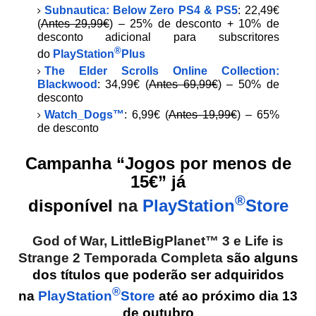
Subnautica: Below Zero PS4 & PS5
: 22,49€
(
Antes 29,99€
) – 25% de desconto + 10% de
desconto adicional para subscritores
®
do
PlayStation
Plus
The Elder Scrolls Online Collection:
Blackwood
:
34,99€ (
Antes 69,99€
) – 50% de
desconto
Watch_Dogs™
: 6,99€ (
Antes 19,99€
) – 65%
de desconto
Campanha “Jogos por menos de
15€” já
®
disponível
na
PlayStation
Store
God of War,
LittleBigPlanet™ 3 e Life is
Strange 2 Temporada Completa
são alguns
dos títulos que poderão ser adquiridos
®
na
PlayStation
Store
até ao próximo dia 13
de outubro