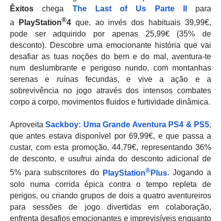
Êxitos
chega
The Last of Us Parte II
para
®
a
PlayStation
4
que, ao invés dos habituais 39,99€,
pode ser adquirido por apenas 25,99€ (35% de
desconto). Descobre uma emocionante história que vai
desafiar as tuas noções do bem e do mal, aventura-te
num deslumbrante e perigoso nundo, com montanhas
serenas e ruínas fecundas, e vive a ação e a
sobrevivência no jogo através dos intensos combates
corpo a corpo, movimentos fluidos e furtividade dinâmica.
Aproveita
Sackboy: Uma Grande Aventura PS4 & PS5
,
que antes estava disponível por 69,99€, e que passa a
custar, com esta promoção, 44,79€, representando 36%
de desconto, e usufrui ainda do desconto adicional de
®
5% para subscritores do
PlayStation
Plus
. Jogando a
solo numa corrida épica contra o tempo repleta de
perigos, ou criando grupos de dois a quatro aventureiros
para sessões de jogo divertidas em colaboração,
enfrenta desafios emocionantes e imprevisíveis enquanto