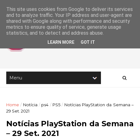
This site uses cookies from Google to deliver its services
and to analyze traffic. Your IP address and user-agent are
shared with Google along with performance and security
metrics to ensure quality of service, generate usage
statistics, and to detect and address abuse.
LEARN MORE
GOT IT
Home
/
Notícia
/
ps4
/
PS5
/
Notícias PlayStation da Semana –
29 Set. 2021
Notícias PlayStation da Semana
– 29 Set. 2021