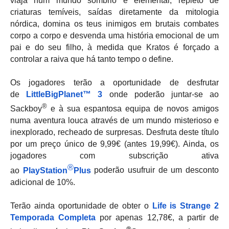
viaja num mundo sombrio e elemental, repleto de
criaturas temíveis, saídas diretamente da mitologia
nórdica, domina os teus inimigos em brutais combates
corpo a corpo e desvenda uma história emocional de um
pai e do seu filho, à medida que Kratos é forçado a
controlar a raiva que há tanto tempo o define.
Os jogadores terão a oportunidade de desfrutar
de
LittleBigPlanet™ 3
onde poderão juntar-se ao
®
Sackboy
e à sua espantosa equipa de novos amigos
numa aventura louca através de um mundo misterioso e
inexplorado, recheado de surpresas. Desfruta deste título
por um preço único de 9,99€ (antes 19,99€). Ainda, os
jogadores com subscrição ativa
®
ao
PlayStation
Plus
poderão usufruir de um desconto
adicional de 10%.
Terão ainda oportunidade de obter o
Life is Strange 2
Temporada Completa
por apenas 12,78€, a partir de