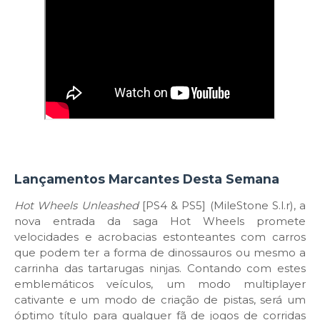
Lançamentos Marcantes Desta Semana
Hot Wheels Unleashed
[PS4 & PS5] (MileStone S.l.r), a
nova entrada da saga Hot Wheels promete
velocidades e acrobacias estonteantes com carros
que podem ter a forma de dinossauros ou mesmo a
carrinha das tartarugas ninjas. Contando com estes
emblemáticos veículos, um modo multiplayer
cativante e um modo de criação de pistas, será um
óptimo título para qualquer fã de jogos de corridas