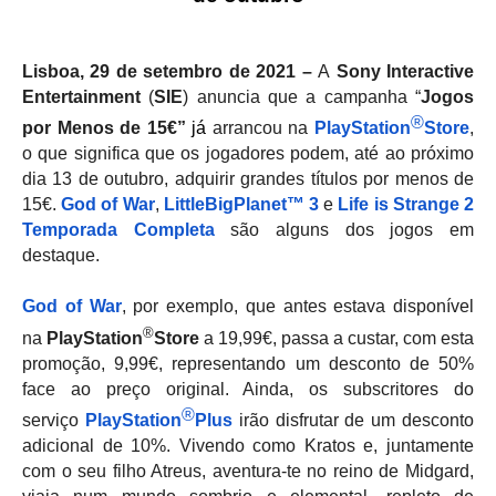
Lisboa, 29 de setembro de 2021 –
A
Sony Interactive
Entertainment
(
SIE
) anuncia que a campanha “
Jogos
®
por Menos de 15€”
já
arrancou na
PlayStation
Store
,
o que significa que os jogadores podem, até ao próximo
dia 13 de outubro, adquirir grandes títulos por menos de
15€.
God of War
,
LittleBigPlanet™ 3
e
Life is Strange 2
Temporada Completa
são alguns dos jogos em
destaque.
God of War
, por exemplo, que antes estava disponível
®
na
PlayStation
Store
a 19,99€, passa a custar, com esta
promoção, 9,99€, representando um desconto de 50%
face ao preço original. Ainda, os subscritores do
®
serviço
PlayStation
Plus
irão disfrutar de um desconto
adicional de 10%. Vivendo como Kratos e, juntamente
com o seu filho Atreus, aventura-te no reino de Midgard,