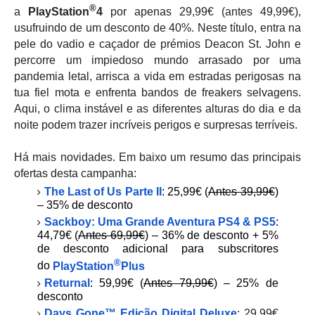
®
a
PlayStation
4
por apenas 29,99€ (antes 49,99€),
usufruindo de um desconto de 40%. Neste título, entra na
pele do vadio e caçador de prémios Deacon St. John e
percorre um impiedoso mundo arrasado por uma
pandemia letal, arrisca a vida em estradas perigosas na
tua fiel mota e enfrenta bandos de freakers selvagens.
Aqui, o clima instável e as diferentes alturas do dia e da
noite podem trazer incríveis perigos e surpresas terríveis.
Há mais novidades. Em baixo um resumo das principais
ofertas desta campanha:
The Last of Us Parte II
: 25,99€ (
Antes 39,99€
)
– 35% de desconto
Sackboy: Uma Grande Aventura PS4 & PS5
:
44,79€ (
Antes 69,99€
) – 36% de desconto + 5%
de desconto adicional para subscritores
®
do
PlayStation
Plus
Returnal
: 59,99€ (
Antes 79,99€
) – 25% de
desconto
Days Gone™ Edição Digital Deluxe
: 29,99€