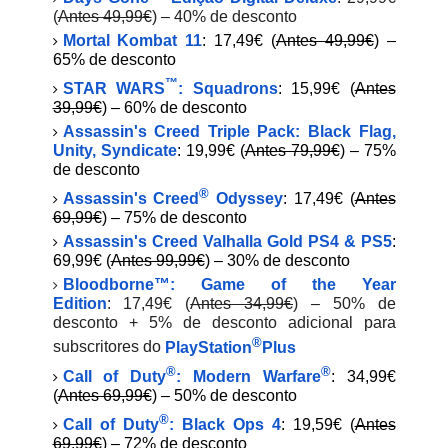
(
Antes 49,99€
) – 40% de desconto
Mortal Kombat 11
: 17,49€
(
Antes 49,99€
) –
65% de desconto
™
STAR WARS
: Squadrons
: 15,99€ (
Antes
39,99€
) – 60% de desconto
Assassin's Creed Triple Pack: Black Flag,
Unity, Syndicate
: 19,99€ (
Antes 79,99€
) – 75%
de desconto
®
Assassin's Creed
Odyssey
: 17,49€ (
Antes
69,99€
) – 75% de desconto
Assassin's Creed Valhalla Gold PS4 & PS5
:
69,99€ (
Antes 99,99€
) – 30% de desconto
Bloodborne™: Game of the Year
Edition
:
17,49€ (
Antes 34,99€
) – 50% de
desconto + 5% de desconto adicional para
®
subscritores do
PlayStation
Plus
®
®
Call of Duty
: Modern Warfare
: 34,99€
(
Antes 69,99€
) – 50% de desconto
®
Call of Duty
: Black Ops 4
: 19,59€ (
Antes
69,99€
) – 72% de desconto