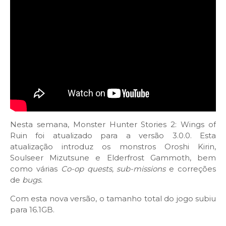
Nesta semana, Monster Hunter Stories 2: Wings of
Ruin foi atualizado para a versão 3.0.0. Esta
atualização introduz os monstros Oroshi Kirin,
Soulseer Mizutsune e Elderfrost Gammoth, bem
como várias
Co-op quests,
sub-missions
e correções
de
bugs.
Com esta nova versão, o tamanho total do jogo subiu
para 16.1GB.