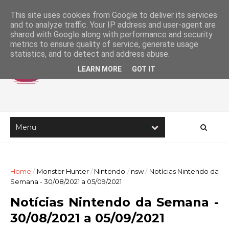
This site uses cookies from Google to deliver its services
and to analyze traffic. Your IP address and user-agent are
shared with Google along with performance and security
metrics to ensure quality of service, generate usage
statistics, and to detect and address abuse.
LEARN MORE
GOT IT
Home
/
Monster Hunter
/
Nintendo
/
nsw
/
Notícias Nintendo da
Semana - 30/08/2021 a 05/09/2021
Notícias Nintendo da Semana -
30/08/2021 a 05/09/2021