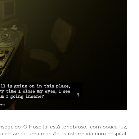
seguido. O Hospital está tenebroso, com pouca luz,
 classe de uma mansão transformada num hospital.