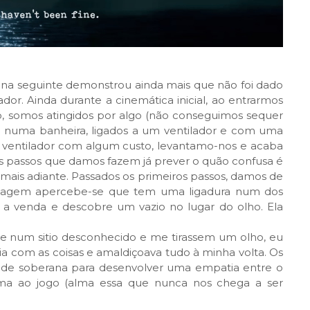
cena seguinte demonstrou ainda mais que não foi dado
dor. Ainda durante a cinemática inicial, ao entrarmos
o, somos atingidos por algo (não conseguimos sequer
 numa banheira, ligados a um ventilador e com uma
 ventilador com algum custo, levantamo-nos e acaba
ros passos que damos fazem já prever o quão confusa é
 mais adiante. Passados os primeiros passos, damos de
nagem apercebe-se que tem uma ligadura num dos
a a venda e descobre um vazio no lugar do olho. Ela
se num sitio desconhecido e me tirassem um olho, eu
 com as coisas e amaldiçoava tudo à minha volta. Os
ade soberana para desenvolver uma empatia entre o
ma ao jogo (alma essa que nunca nos chega a ser