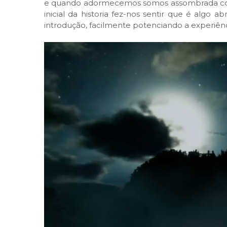
e quando adormecemos somos assombrada com
inicial da historia fez-nos sentir que é algo
introdução, facilmente potenciando a experiên