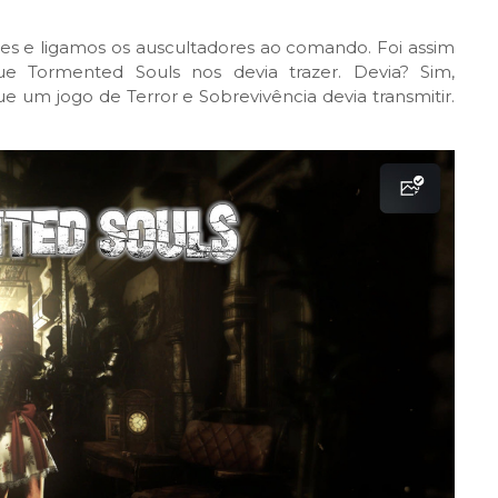
 e ligamos os auscultadores ao comando. Foi assim
e Tormented Souls nos devia trazer. Devia? Sim,
e um jogo de Terror e Sobrevivência devia transmitir.