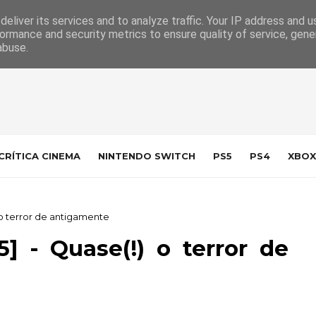
 da Indústria
Contacto
eliver its services and to analyze traffic. Your IP address and 
ormance and security metrics to ensure quality of service, gen
abuse.
CRÍTICA CINEMA
NINTENDO SWITCH
PS5
PS4
XBOX
 o terror de antigamente
] - Quase(!) o terror de