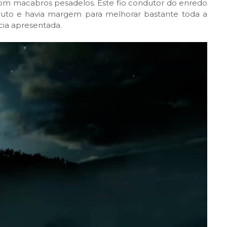
 macabros pesadelos. Este fio condutor do enredo
 abruto e havia margem para melhorar bastante toda a
cia apresentada.