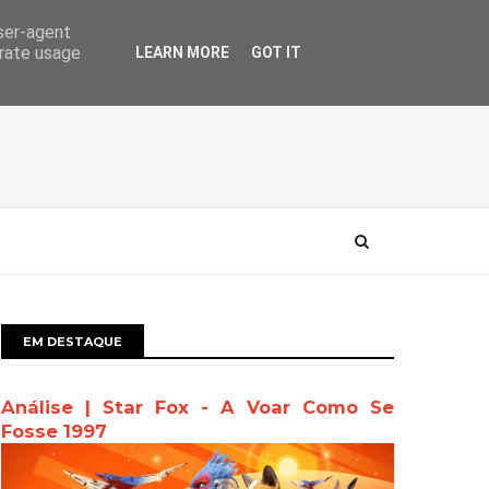
user-agent
erate usage
LEARN MORE
GOT IT
EM DESTAQUE
Análise | Star Fox - A Voar Como Se
Fosse 1997