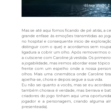
Mas se até aqui fomos ficando de pé atrás, a 
grande enfase ás emoções transmitidas ao joga
no hospital e consequente inicio de exploraçã
distinguir com o que) e acordamos sem roupa
ligadura a cobrir um olho. Após removermos o
a cutscene com Caroline já vestida. Os primei
a jogabilidade, mas iremos abordar esse tópico
frente com um espelho onde a nossa perso
olhos. Mais uma cinemática onde Caroline tir
ajoelha-se, chora e depois segue a sua vida.
Eu não sei quanto a vocês, mas se eu acordas
também chorava é verdade, mas berrava e batia
criadores do jogo tinham aqui uma oportunid
jogador e a personagem, criando alguma al
presenteada).