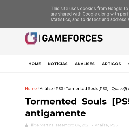
GameForces
A equipa
Pontuações das Análises
Suporte
This site uses cookies from Google to d
are shared with Google along with perf
statistics, and to detect and address 
HOME
NOTÍCIAS
ANÁLISES
ARTIGOS
Home
/
Análise
/
PS5
/
Tormented Souls [PS5] - Quase(!)
Tormented Souls [PS5
antigamente
Filipe Martins
setembro 04, 2021
-
Análise
,
PS5