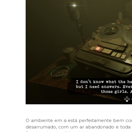
O ambiente em si está perfeitamente bem con
desarrumado, com um ar abandonado e toda a