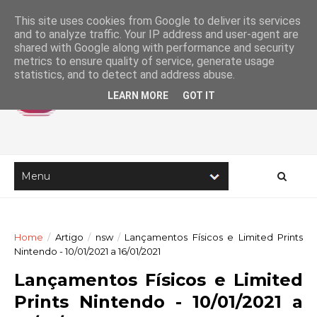
This site uses cookies from Google to deliver its services
and to analyze traffic. Your IP address and user-agent are
shared with Google along with performance and security
metrics to ensure quality of service, generate usage
statistics, and to detect and address abuse.
LEARN MORE
GOT IT
Home
/
Artigo
/
nsw
/
Lançamentos Físicos e Limited Prints
Nintendo - 10/01/2021 a 16/01/2021
Lançamentos Físicos e Limited
Prints Nintendo - 10/01/2021 a