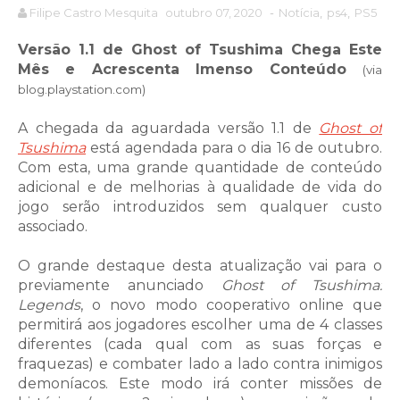
Filipe Castro Mesquita
outubro 07, 2020
-
Notícia
,
ps4
,
PS5
Versão 1.1 de Ghost of Tsushima Chega Este
Mês e Acrescenta Imenso Conteúdo
(via
blog.playstation.com)
A chegada da aguardada versão 1.1 de
Ghost of
Tsushima
está agendada para o dia 16 de outubro.
Com esta, uma grande quantidade de conteúdo
adicional e de melhorias à qualidade de vida do
jogo serão introduzidos sem qualquer custo
associado.
O grande destaque desta atualização vai para o
previamente anunciado
Ghost of Tsushima:
Legends
, o novo modo cooperativo online que
permitirá aos jogadores escolher uma de 4 classes
diferentes (cada qual com as suas forças e
fraquezas) e combater lado a lado contra inimigos
demoníacos. Este modo irá conter missões de