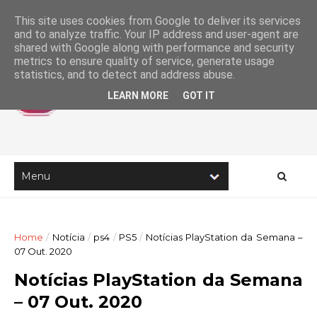
This site uses cookies from Google to deliver its services
and to analyze traffic. Your IP address and user-agent are
shared with Google along with performance and security
metrics to ensure quality of service, generate usage
statistics, and to detect and address abuse.
LEARN MORE
GOT IT
Home
/
Notícia
/
ps4
/
PS5
/
Notícias PlayStation da Semana –
07 Out. 2020
Notícias PlayStation da Semana
– 07 Out. 2020