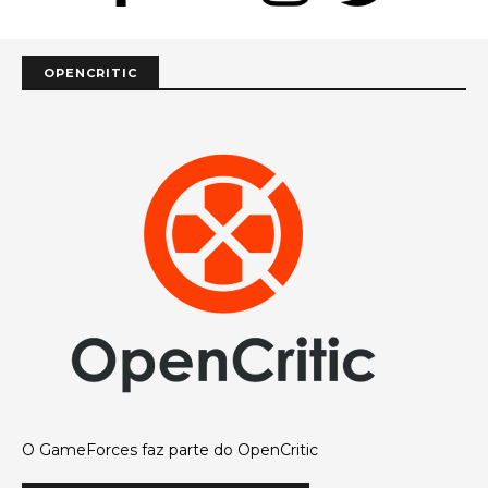
OPENCRITIC
O GameForces faz parte do OpenCritic