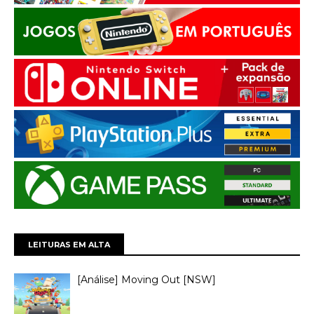
LEITURAS EM ALTA
[Análise] Moving Out [NSW]