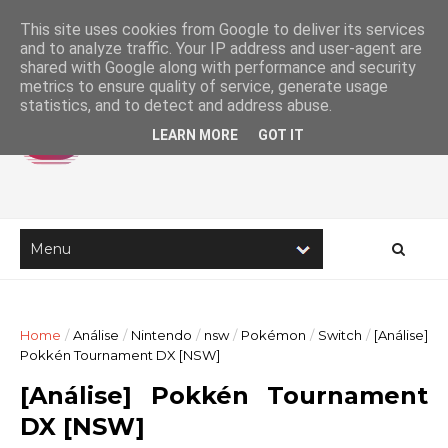
This site uses cookies from Google to deliver its services
and to analyze traffic. Your IP address and user-agent are
shared with Google along with performance and security
metrics to ensure quality of service, generate usage
statistics, and to detect and address abuse.
LEARN MORE
GOT IT
Home
/
Análise
/
Nintendo
/
nsw
/
Pokémon
/
Switch
/
[Análise]
Pokkén Tournament DX [NSW]
[Análise] Pokkén Tournament
DX [NSW]