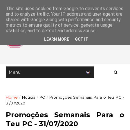
This site uses cookies from Google to deliver its services
and to analyze traffic. Your IP address and user-agent are
shared with Google along with performance and security
metrics to ensure quality of service, generate usage
statistics, and to detect and address abuse.
LEARN MORE
GOT IT
Home
/
Notícia
/
PC
/
Promoções Semanais Para o Teu PC -
31/07/2020
Promoções Semanais Para o
Teu PC - 31/07/2020