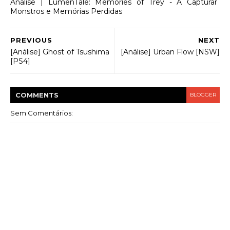
Análise | LumenTale: Memories of Trey - A Capturar
Monstros e Memórias Perdidas
PREVIOUS
NEXT
[Análise] Ghost of Tsushima
[Análise] Urban Flow [NSW]
[PS4]
COMMENT
S
BLOGGER
Sem Comentários: