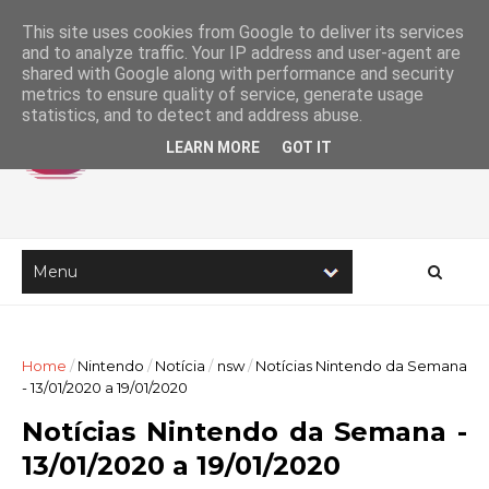
This site uses cookies from Google to deliver its services
and to analyze traffic. Your IP address and user-agent are
shared with Google along with performance and security
metrics to ensure quality of service, generate usage
statistics, and to detect and address abuse.
LEARN MORE
GOT IT
Home
/
Nintendo
/
Notícia
/
nsw
/
Notícias Nintendo da Semana
- 13/01/2020 a 19/01/2020
Notícias Nintendo da Semana -
13/01/2020 a 19/01/2020