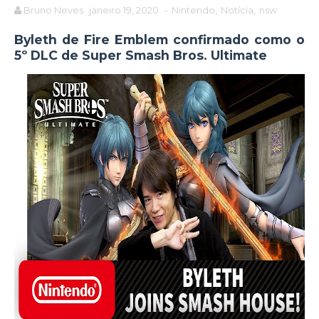
Bruno Neves
janeiro 19, 2020
-
Nintendo
,
Notícia
,
nsw
Byleth de Fire Emblem confirmado como o
5º DLC de Super Smash Bros. Ultimate