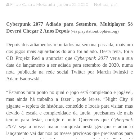
Filipe Castro Mesquita
janeiro 22, 2020
-
Notícia
,
ps4
Cyberpunk 2077 Adiado para Setembro, Multiplayer Só
Deverá Chegar 2 Anos Depois
(via playstationtrophies.org)
Depois dos adiamentos reportados na semana passada, mais um
dos jogos mais aguardados do ano foi adiado. Desta feita, foi a
CD Projekt Red a anunciar que
Cyberpunk 2077
veria a sua
data de lançamento a ser adiada para setembro de 2020, numa
nota publicada na rede social Twitter por Marcin Iwinski e
Adam Badowski.
“Estamos num ponto no qual o jogo está completado e jogável,
mas ainda há trabalho a fazer”, pode ler-se. “Night City é
gigante – repleta de histórias, conteúdo e locais para visitar, mas
devido à escala e complexidade da tarefa, precisamos de mais
tempo para testar, corrigir e polir. Queremos que
Cyberpunk
2077
seja a nossa maior conquista nesta geração e adiar o
lançamento vai dar-nos os meses preciosos que precisamos para