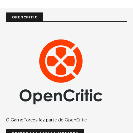
OPENCRITIC
O GameForces faz parte do OpenCritic