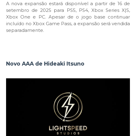
A nova expansão estará disponível a partir de 16 de
setembro de 2025 para PS5, PS4, Xbox Series X|S,
Xbox One e PC. Apesar de o jogo base continuar
incluído no Xbox Game Pass, a expansão será vendida
separadamente.
Novo AAA de Hideaki Itsuno