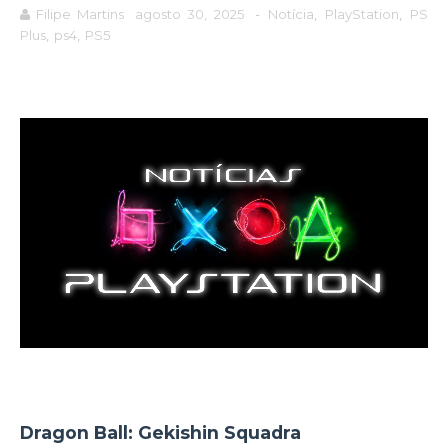
Filipe Martins
agosto 30, 2025
-
Notícia
,
PlayStation
,
PS
Plus
,
ps4
,
PS5
Dragon Ball: Gekishin Squadra