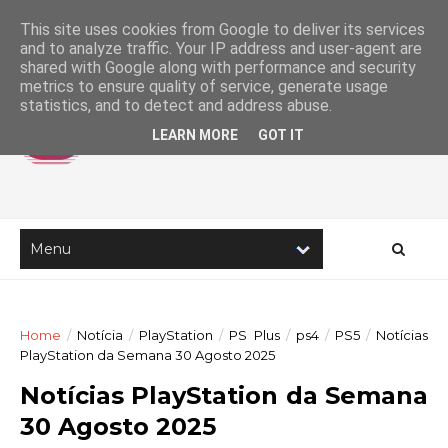
This site uses cookies from Google to deliver its services
and to analyze traffic. Your IP address and user-agent are
shared with Google along with performance and security
metrics to ensure quality of service, generate usage
statistics, and to detect and address abuse.
LEARN MORE
GOT IT
Home
/
Notícia
/
PlayStation
/
PS Plus
/
ps4
/
PS5
/
Notícias
PlayStation da Semana 30 Agosto 2025
Notícias PlayStation da Semana
30 Agosto 2025