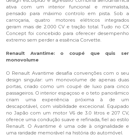
design esculpido e agressivo combina aerodinâmica
ativa com um interior funcional e minimalista,
pensado para máximo controlo em pista. Sob a
carroçaria, quatro motores elétricos integrados
geram mais de 2.000 CV e tração total. Tudo no CX
Concept foi concebido para oferecer desempenho
extremo sem perder a essência Corvette.
Renault Avantime: o coupé que quis ser
monovolume
O Renault Avantime desafia convenções com o seu
design singular: um monovolume de apenas duas
portas, criado como um coupé de luxo para cinco
passageiros. O interior espaçoso e o teto panorâmico
criam uma experiência próxima à de um
descapotável, com visibilidade excecional. Equipado
no Japão com um motor V6 de 3.0 litros e 207 CV,
oferece uma condução suave e refinada, fiel ao estilo
Renault. O Avantime é uma ode à originalidade e
uma raridade memorável na história do automóvel.