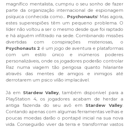
magnífico mentalista, cumpriu o seu sonho de fazer
parte da organização internacional de espionagem
psíquica conhecida como...
Psychonauts
! Mas agora,
estes superespiões têm um pequeno problema. O
líder não voltou a ser o mesmo desde que foi raptado
e há alguém infiltrado na sede. Combinando missões
divertidas com conspirações misteriosas, o
Psychonauts 2
é um jogo de aventura e plataformas
com um estilo único e inúmeros poderes
personalizáveis, onde os jogadores poderão controlar
Raz numa viagem tão perigosa quanto hilariante
através das mentes de amigos e inimigos até
derrotarem um psico vilão implacável.
Já em
Stardew Valley
, também disponível para a
PlayStation 4, os jogadores acabam de herdar a
antiga fazenda do seu avô em
Stardew Valley
.
Contando apenas com algumas ferramentas velhas e
poucas moedas darão o pontapé inicial na sua nova
vida. Conseguirão viver da terra e transformar vastos