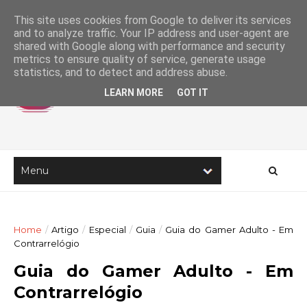
This site uses cookies from Google to deliver its services
and to analyze traffic. Your IP address and user-agent are
shared with Google along with performance and security
metrics to ensure quality of service, generate usage
statistics, and to detect and address abuse.
LEARN MORE
GOT IT
Home
/
Artigo
/
Especial
/
Guia
/
Guia do Gamer Adulto - Em
Contrarrelógio
Guia do Gamer Adulto - Em
Contrarrelógio