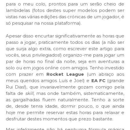
para o meu colo, prontos para um serão cheio de
lambidelas (fotos destes super modelos podem ser
vistas nas várias edições das crónicas de um jogador, é
só pesquisar na nossa plataforma).
Apesar disso encurtar significativamente as horas que
passo a jogar, praticamente todos os dias (a não ser
que surja algo extra, como escrever este artigo para
vocês, seus privilegiados!) organizo-me para jogar um
par de horas no final da noite, seja em aventuras a
solo ou em jogos online com amigos. Tenho investido
com prazer em
Rocket League
(um abraço aos
meus queridos amigos Luís e Joel) e
EA FC
(grande
Rui Dias!), que invariavelmente gozam comigo pela
falta de
skill
, mas onde também, sistematicamente,
as gargalhadas fluem naturalmente. Tenho a sorte
de, desde tenra idade, dormir pouco, o que ainda
hoje me permite reservar estas horas para relaxar e
desfrutar destes momentos que prezo bastante.
Mas infelizmente não há nenhuma fórmula mágica