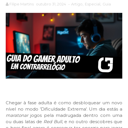
Filipe Martins
outubro 31, 2024
-
Artigo
,
Especial
,
Guia
Chegar à fase adulta é como desbloquear um novo
nível no modo 'Dificuldade Extrema'. Um dia estás a
maratonar
jogos pela madrugada dentro com uma
ou duas latas de
Red Bull
, e no outro descobres que
o boss final agora é conseguir ter energia para jogar