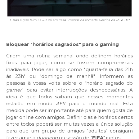
E não é que faltou a luz cá em casa , menos na tomada elétrica da PS e TV?
Bloquear "horários sagrados" para o gaming
Criem uma rotina semanal onde definem horários
fixos para jogar, como se fossem compromissos
inadiáveis. Pode ser algo como "quarta-feira das 21h
às 23h" ou "domingo de manhã". Informem as
pessoas à vossa volta sobre o "horário sagrado do
gamer
" para evitar interrupções desnecessárias. A
ideia é que todos saibam que nesses momentos
estarão em modo
AFK
para o mundo real. Esta
medida pode ser importante até para quem gosta de
jogar online com amigos. Definir dias e horários certos
entre todos poderá ser muitas vezes a única solução
para que um grupo de amigos "adultos" consigam
fazer aquela
dungeon
ou sessão de "
FIFA
" juntos.