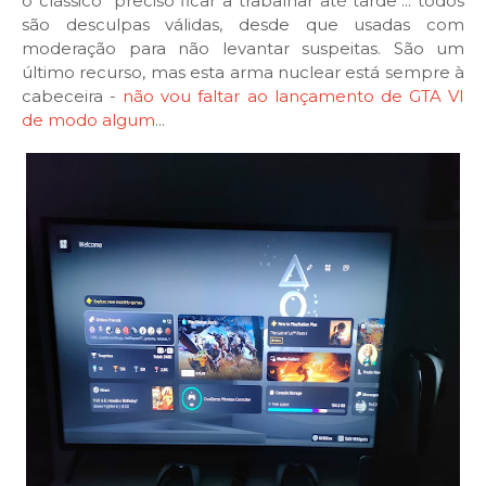
o clássico "preciso ficar a trabalhar até tarde"... todos
são desculpas válidas, desde que usadas com
moderação para não levantar suspeitas. São um
último recurso, mas esta arma nuclear está sempre à
cabeceira -
não vou faltar ao lançamento de GTA VI
de modo algum
...