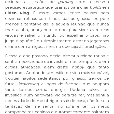
delinear as sessões de
gaming
com a mesma
precisão estratégica que usamos para criar
builds
em
Elden Ring
. E assim vamos, entre pausas para
cozinhar, rotinas com filhos, idas ao ginásio (ou pelo
menos a tentativa de) e aquela reunião que nunca
mais acaba, arranjando tempo para viver aventuras
virtuais e salvar o mundo (ou espalhar o caos, não
julgo ninguém!) ou simplesmente estar na jogatanas
online com amigos.... mesmo que seja às prestações.
Desde o ano passado, decidi alterar a minha rotina e
senti a necessidade de investir o meu tempo livre em
outras atividades, além deste
hobby
que tanto
gostamos. Adotando um estilo de vida mais saudável,
troquei hábitos sedentários por ginásio, treinos de
futsal,
kickboxing
e jogos de futebol, que ocupam
tanto tempo como energia. Poderia talvez ter
investido num hardware VR para treinar, mas senti a
necessidade de me obrigar a sair de casa, não fosse a
tentação de me sentar no sofá e ter os meus
companheiros caninos a automaticamente saltarem