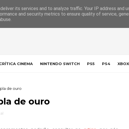
 da Indústria
Contacto
eliver its services and to analyze traffic. Your IP address and 
ormance and security metrics to ensure quality of service, gen
abuse.
CRÍTICA CINEMA
NINTENDO SWITCH
PS5
PS4
XBOX
upla de ouro
pla de ouro
al