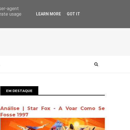
user-agent
erate usage
LEARN MORE
GOT IT
EM DESTAQUE
Análise | Star Fox - A Voar Como Se
Fosse 1997