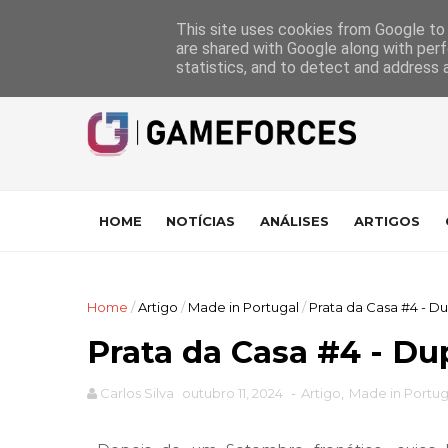
GameForces
A equipa
Pontuações das Análises
Suporte
This site uses cookies from Google to d
are shared with Google along with perf
statistics, and to detect and address 
HOME
NOTÍCIAS
ANÁLISES
ARTIGOS
Home
/
Artigo
/
Made in Portugal
/
Prata da Casa #4 - D
Prata da Casa #4 - Du
Carlos Silva
outubro 11, 2024
-
Artigo
,
Made in Portug