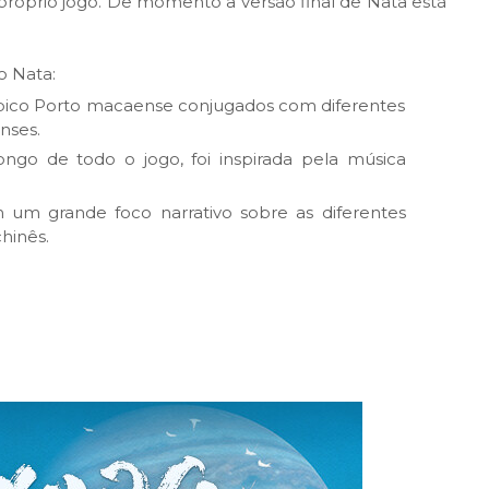
róprio jogo. De momento a versão final de Nata está
o Nata:
ípico Porto macaense conjugados com diferentes
nses.
ongo de todo o jogo, foi inspirada pela música
um grande foco narrativo sobre as diferentes
hinês.