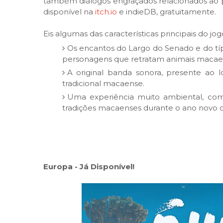
também diálogos engraçados relacionados ao p
disponível na
itch.io
e indieDB, gratuitamente.
Eis algumas das características principais do jog
Os encantos do Largo do Senado e do t
personagens que retratam animais macae
A original banda sonora, presente ao l
tradicional macaense.
Uma experiência muito ambiental, com 
tradições macaenses durante o ano novo c
Europa - Já Disponível!