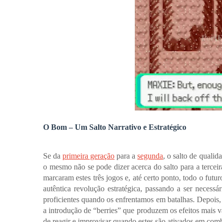
O Bom – Um Salto Narrativo e Estratégico
Se da
primeira geração
para a
segunda
, o salto de qualid
o mesmo não se pode dizer acerca do salto para a terceir
marcaram estes três jogos e, até certo ponto, todo o futur
autêntica revolução estratégica, passando a ser neces
proficientes quando os enfrentamos em batalhas. Depois,
a introdução de “berries” que produzem os efeitos mais 
de reagir e improvisar quando estes são ativados em com