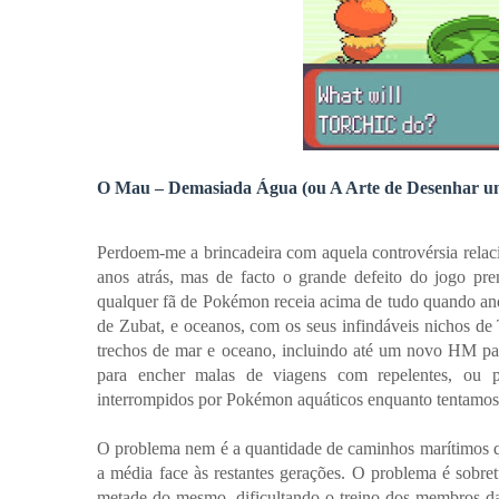
O Mau – Demasiada Água (ou A Arte de Desenhar 
Perdoem-me a brincadeira com aquela controvérsia rela
anos atrás, mas de facto o grande defeito do jogo p
qualquer fã de Pokémon receia acima de tudo quando anda
de Zubat, e oceanos, com os seus infindáveis nichos d
trechos de mar e oceano, incluindo até um novo HM pa
para encher malas de viagens com repelentes, ou 
interrompidos por Pokémon aquáticos enquanto tentamos n
O problema nem é a quantidade de caminhos marítimos q
a média face às restantes gerações. O problema é sobre
metade do mesmo, dificultando o treino dos membros da