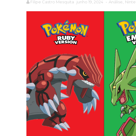
Filipe Castro Mesquita
junho 19, 2024
-
Análise
,
Nint