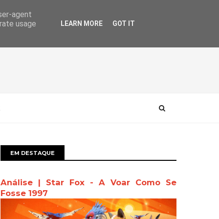
user-agent
erate usage
LEARN MORE
GOT IT
EM DESTAQUE
Análise | Star Fox - A Voar Como Se
Fosse 1997