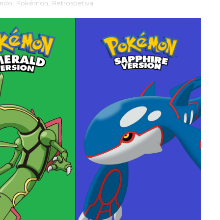
endo
,
Pokémon
,
Retrospetiva