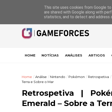
GameForces
A equipa
Pontuações das Análises
Suporte
This site uses cookies from Google to d
are shared with Google along with perf
statistics, and to detect and address 
HOME
NOTÍCIAS
ANÁLISES
ARTIGOS
Home
/
Análise
/
Nintendo
/
Pokémon
/
Retrospetiva
/
Terra e Sobre o Mar
Retrospetiva | Pok
Emerald – Sobre a Ter