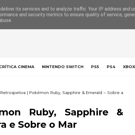
 da Indústria
Contacto
eliver its services and to analyze traffic. Your IP address and 
ormance and security metrics to ensure quality of service, gen
abuse.
CRÍTICA CINEMA
NINTENDO SWITCH
PS5
PS4
XBOX
Retrospetiva | Pokémon Ruby, Sapphire & Emerald – Sobre a
émon Ruby, Sapphire &
ra e Sobre o Mar