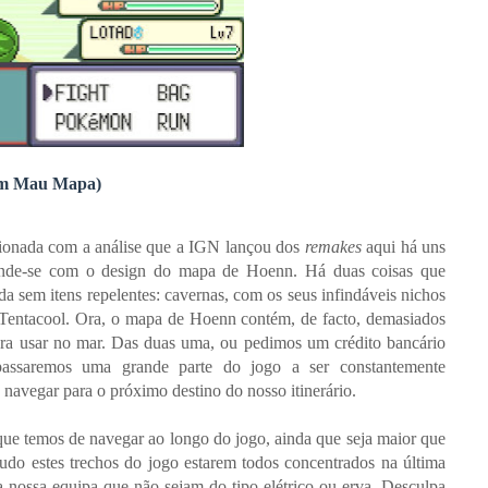
um Mau Mapa)
cionada com a análise que a IGN lançou dos
remakes
aqui há uns
rende-se com o design do mapa de Hoenn. Há duas coisas que
 sem itens repelentes: cavernas, com os seus infindáveis nichos
e Tentacool. Ora, o mapa de Hoenn contém, de facto, demasiados
ra usar no mar. Das duas uma, ou pedimos um crédito bancário
passaremos uma grande parte do jogo a ser constantemente
avegar para o próximo destino do nosso itinerário.
ue temos de navegar ao longo do jogo, ainda que seja maior que
tudo estes trechos do jogo estarem todos concentrados na última
 nossa equipa que não sejam do tipo elétrico ou erva. Desculpa