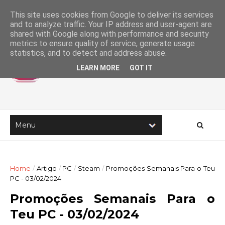
This site uses cookies from Google to deliver its services
and to analyze traffic. Your IP address and user-agent are
shared with Google along with performance and security
metrics to ensure quality of service, generate usage
statistics, and to detect and address abuse.
LEARN MORE
GOT IT
Home
/
Artigo
/
PC
/
Steam
/
Promoções Semanais Para o Teu
PC - 03/02/2024
Promoções Semanais Para o
Teu PC - 03/02/2024