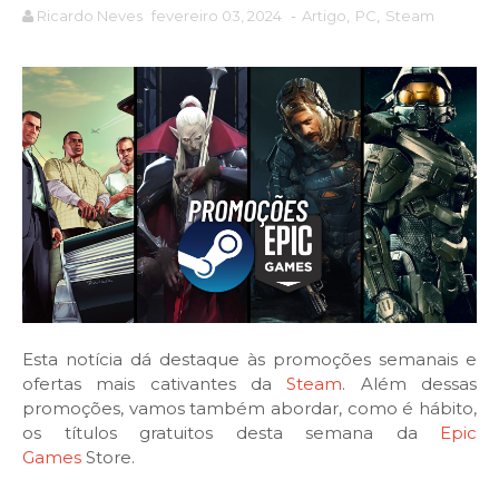
Ricardo Neves
fevereiro 03, 2024
-
Artigo
,
PC
,
Steam
Esta notícia dá destaque às promoções semanais e
ofertas mais cativantes da
Steam
. Além dessas
promoções, vamos também abordar, como é hábito,
os títulos gratuitos desta semana da
Epic
Games
Store.