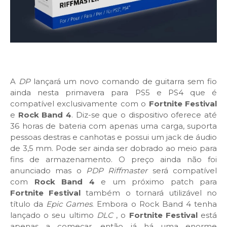
A
DP
lançará um novo comando de guitarra sem fio
ainda nesta primavera para PS5 e PS4 que é
compatível exclusivamente com o
Fortnite Festival
e
Rock Band 4
. Diz-se que o dispositivo oferece até
36 horas de bateria com apenas uma carga, suporta
pessoas destras e canhotas e possui um jack de áudio
de 3,5 mm. Pode ser ainda ser dobrado ao meio para
fins de armazenamento. O preço ainda não foi
anunciado mas o
PDP Riffmaster
será compatível
com
Rock Band 4
e um próximo patch para
Fortnite Festival
também o tornará utilizável no
título da
Epic Games
. Embora o Rock Band 4 tenha
lançado o seu ultimo
DLC
, o
Fortnite Festival
está
apenas a começar, então já há uma enorme