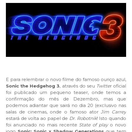
E para relembrar o novo filme do famoso ouriço azul,
Sonic the Hedgehog 3
, através do seu
Twitte
r oficial
foi publicado um pequeno teaser, onde temos a
confirmação do mês de Dezembro, mas que
podemos adiantar que sairá no dia 20 (exclusivo nas
salas de cinemas, onde o famoso ator
Jim Carrey
estará de volta ao papel de
Dr. Robotnik
! Isto quando
foi anunciado no mais recente
State of play
o novo
jogo
Sonic: Sonic x Shadow Generations
que tem