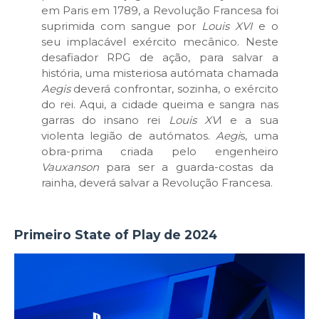
em Paris em 1789, a Revolução Francesa foi
suprimida com sangue por
Louis XVI
e o
seu implacável exército mecânico. Neste
desafiador RPG de ação, para salvar a
história, uma misteriosa autómata chamada
Aegis
deverá confrontar, sozinha, o exército
do rei. Aqui, a cidade queima e sangra nas
garras do insano rei
Louis XV
I e a sua
violenta legião de autómatos.
Aegi
s, uma
obra-prima criada pelo engenheiro
Vauxanson
para ser a guarda-costas da
rainha, deverá salvar a Revolução Francesa.
Primeiro State of Play de 2024