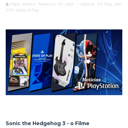
Filipe Martins
fevereiro 03, 2024
-
Notícia
,
PS Plus
,
ps4
,
PS5
,
State of Play
Sonic the Hedgehog 3 - o Filme