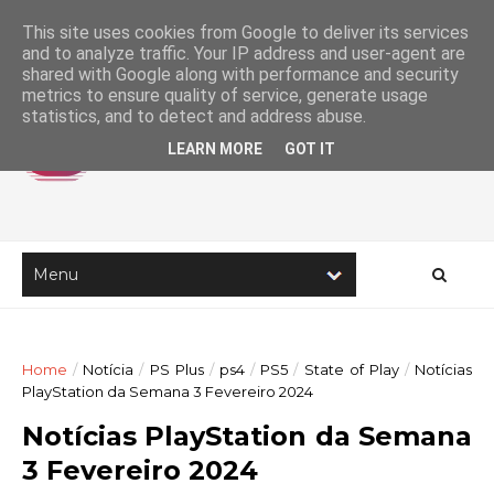
This site uses cookies from Google to deliver its services
and to analyze traffic. Your IP address and user-agent are
shared with Google along with performance and security
metrics to ensure quality of service, generate usage
statistics, and to detect and address abuse.
LEARN MORE
GOT IT
Home
/
Notícia
/
PS Plus
/
ps4
/
PS5
/
State of Play
/
Notícias
PlayStation da Semana 3 Fevereiro 2024
Notícias PlayStation da Semana
3 Fevereiro 2024