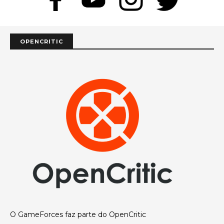
OPENCRITIC
O GameForces faz parte do OpenCritic