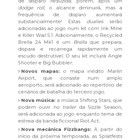
de disparo reduzida; porém, após um
dodge roll
, o alcance diminuirá, mas a
frequência de disparo aumentará
substancialmente! Estas
dualies
serão
adicionadas ao jogo num kit com Ink Mine
e Killer Wail 5.1. Adicionalmente, o Recycled
Brella 24 Mk1 é um
Brella
que prepara,
dispara e recarrega rapidamente um
escudo destrutível. O seu kit incluirá Angle
Shooter e Big Bubbler;
Novos mapas:
o mapa inédito Marlin
Airport, que consiste num amplo
aeroporto, será adicionado ao repertório de
cenários de batalha do terceiro jogo;
Nova música:
a música Shifting Stars, que
podem ouvir no
trailer
da Sizzle Season,
será adicionada ao jogo enquanto tema de
estreia da banda ficcional Riot Act;
Nova mecânica Fizzbangs:
A partir do
início da próxima temporada, as Splatfests