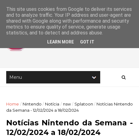
This site uses cookies from Google to deliver its services
and to analyze traffic. Your IP address and user-agent are
shared with Google along with performance and security
metrics to ensure quality of service, generate usage
statistics, and to detect and address abuse.
LEARN MORE
GOT IT
Home
/
Nintendo
/
Notícia
/
nsw
/
Splatoon
/
Notícias Nintendo
da Semana - 12/02/2024 a 18/02/2024
Notícias Nintendo da Semana -
12/02/2024 a 18/02/2024