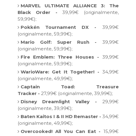
MARVEL ULTIMATE ALLIANCE 3: The
Black Order
-
39,99€ (originalmente,
59,99€);
Pokkén Tournament DX
-
39,99€
(originalmente, 59,99€);
Mario Golf: Super Rush
-
39,99€
(originalmente, 59,99€);
Fire Emblem: Three Houses
-
39,99€
(originalmente, 59,99€);
WarioWare: Get It Together!
-
34,99€
(originalmente, 49,99€);
Captain Toad: Treasure
Tracker
-
27,99€ (originalmente, 39,99€);
Disney Dreamlight Valley
-
29,99€
(originalmente, 39,99€);
Baten Kaitos I & II HD Remaster
-
34,99€
(originalmente, 49,99€);
Overcooked! All You Can Eat
-
15,99€