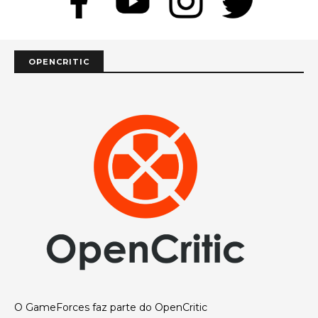
OPENCRITIC
O GameForces faz parte do OpenCritic