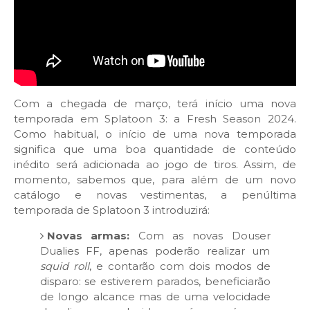
Com a chegada de março, terá início uma nova
temporada em Splatoon 3: a Fresh Season 2024.
Como habitual, o início de uma nova temporada
significa que uma boa quantidade de conteúdo
inédito será adicionada ao jogo de tiros. Assim, de
momento, sabemos que, para além de um novo
catálogo e novas vestimentas,
a penúltima
temporada de Splatoon 3 introduzirá:
Novas armas:
Com as novas Douser
Dualies FF, apenas poderão realizar um
squid roll
, e contarão com dois modos de
disparo: se estiverem parados, beneficiarão
de longo alcance mas de uma velocidade