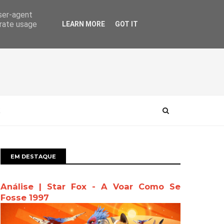
user-agent
erate usage
LEARN MORE
GOT IT
EM DESTAQUE
Análise | Star Fox - A Voar Como Se
Fosse 1997