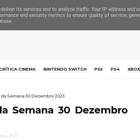
 da Indústria
Contacto
eliver its services and to analyze traffic. Your IP address and 
ormance and security metrics to ensure quality of service, gen
abuse.
CRÍTICA CINEMA
NINTENDO SWITCH
PS5
PS4
XBOX
on da Semana 30 Dezembro 2023
n da Semana 30 Dezembro
ps4
,
PS5