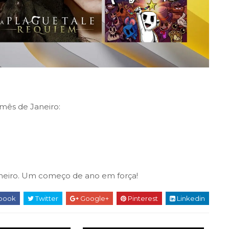
 mês de Janeiro:
 Janeiro. Um começo de ano em força!
book
Twitter
Google+
Pinterest
Linkedin