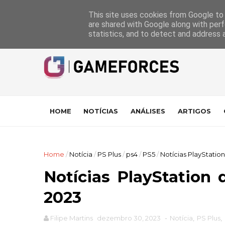
GameForces
A equipa
Pontuações das Análises
Suporte
This site uses cookies from Google to d
are shared with Google along with perf
statistics, and to detect and address 
HOME
NOTÍCIAS
ANÁLISES
ARTIGOS
Home
/
Notícia
/
PS Plus
/
ps4
/
PS5
/
Notícias PlayStati
Notícias PlayStatio
2023
Filipe Martins
dezembro 30, 2023
-
Notícia
,
PS Plus
,