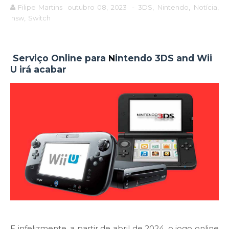
Filipe Martins
outubro 08, 2023
-
3DS
,
Nintendo
,
Notícia
,
nsw
,
Switch
Serviço Online para
intendo 3DS and Wii
N
U irá acabar
E infelizmente, a partir de abril de 2024, o jogo online