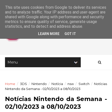
This site uses cookies from Google to deliver its services
and to analyze traffic. Your IP address and user-agent are
shared with Google along with performance and security
metrics to ensure quality of service, generate usage
statistics, and to detect and address abuse.
LEARN MORE
GOT IT
Home
/
3DS
/
Nintendo
/
Notícia
/
nsw
/
Switch
/
Notícias
Nintendo da Semana - 02/10/2023 a 08/10/2023
Notícias Nintendo da Semana -
02/10/2023 a 08/10/2023