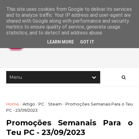
This site uses cookies from Google to deliver its services
and to analyze traffic. Your IP address and user-agent are
shared with Google along with performance and security
metrics to ensure quality of service, generate usage
statistics, and to detect and address abuse.
LEARN MORE
GOT IT
Home
/
Artigo
/
PC
/
Steam
/
Promoções Semanais Para o Teu
PC - 23/09/2023
Promoções Semanais Para o
Teu PC - 23/09/2023