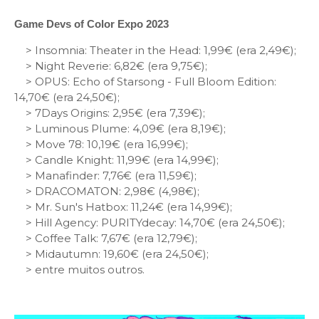
Game Devs of Color Expo 2023
> Insomnia: Theater in the Head: 1,99€ (era 2,49€);
> Night Reverie: 6,82€ (era 9,75€);
> OPUS: Echo of Starsong - Full Bloom Edition:
14,70€ (era 24,50€);
> 7Days Origins: 2,95€ (era 7,39€);
> Luminous Plume: 4,09€ (era 8,19€);
> Move 78: 10,19€ (era 16,99€);
> Candle Knight: 11,99€ (era 14,99€);
> Manafinder: 7,76€ (era 11,59€);
> DRACOMATON: 2,98€ (4,98€);
> Mr. Sun's Hatbox: 11,24€ (era 14,99€);
> Hill Agency: PURITYdecay: 14,70€ (era 24,50€);
> Coffee Talk: 7,67€ (era 12,79€);
> Midautumn: 19,60€ (era 24,50€);
> entre muitos outros.