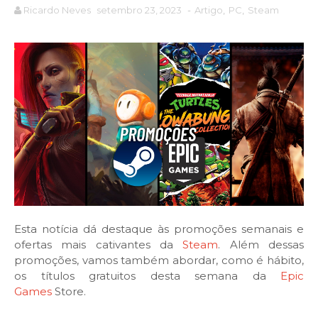
Ricardo Neves
setembro 23, 2023
-
Artigo
,
PC
,
Steam
Esta notícia dá destaque às promoções semanais e
ofertas mais cativantes da
Steam
. Além dessas
promoções, vamos também abordar, como é hábito,
os títulos gratuitos desta semana da
Epic
Games
Store.