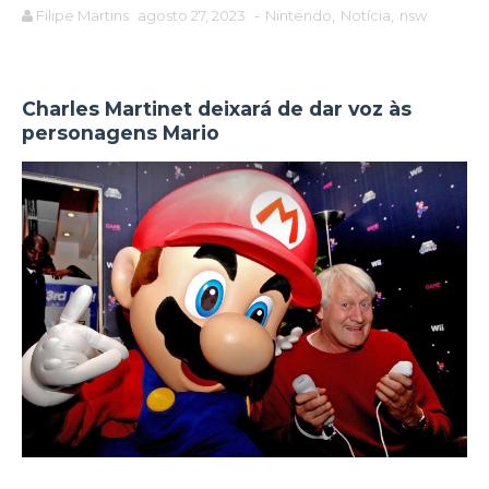
Filipe Martins
agosto 27, 2023
-
Nintendo
,
Notícia
,
nsw
Charles Martinet deixará de dar voz às
personagens Mario