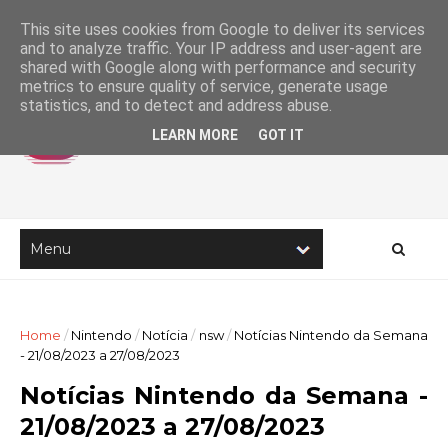
This site uses cookies from Google to deliver its services
and to analyze traffic. Your IP address and user-agent are
shared with Google along with performance and security
metrics to ensure quality of service, generate usage
statistics, and to detect and address abuse.
LEARN MORE
GOT IT
Home
/
Nintendo
/
Notícia
/
nsw
/
Notícias Nintendo da Semana
- 21/08/2023 a 27/08/2023
Notícias Nintendo da Semana -
21/08/2023 a 27/08/2023