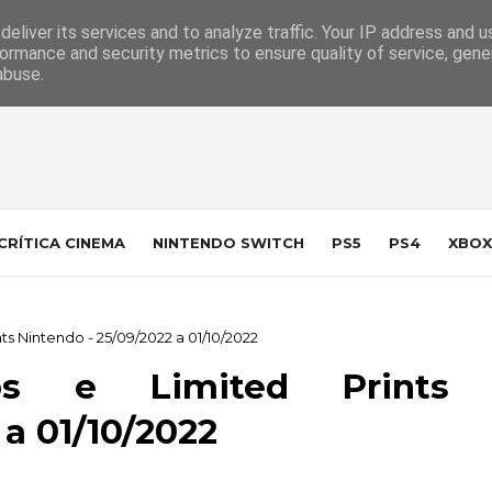
 da Indústria
Contacto
eliver its services and to analyze traffic. Your IP address and 
ormance and security metrics to ensure quality of service, gen
abuse.
CRÍTICA CINEMA
NINTENDO SWITCH
PS5
PS4
XBOX
ts Nintendo - 25/09/2022 a 01/10/2022
cos e Limited Prints
 a 01/10/2022