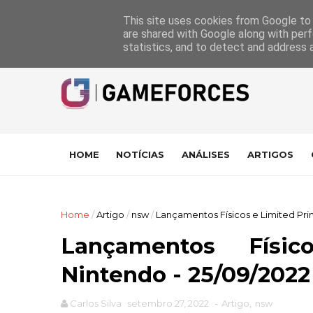
GameForces
A equipa
Pontuações das Análises
Suporte
This site uses cookies from Google to d
are shared with Google along with perf
statistics, and to detect and address 
HOME
NOTÍCIAS
ANÁLISES
ARTIGOS
Home
/
Artigo
/
nsw
/
Lançamentos Físicos e Limited Prin
Lançamentos Físi
Nintendo - 25/09/2022
Carlos Silva
setembro 27, 2022
-
Artigo
,
nsw