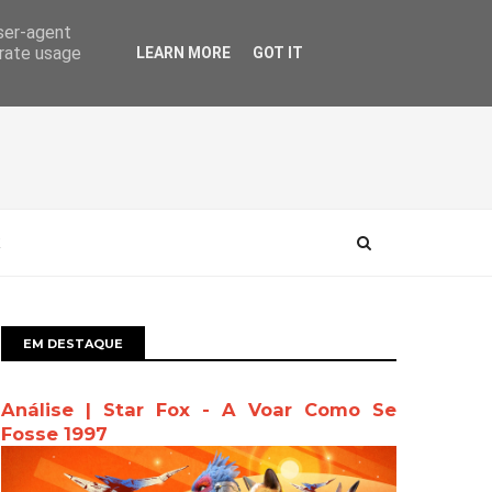
user-agent
erate usage
LEARN MORE
GOT IT
EM DESTAQUE
Análise | Star Fox - A Voar Como Se
Fosse 1997