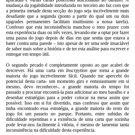
mudança da jogabilidade introduzida no terceiro ato faz com que
a primeira metade desta secção do jogo seja incrivelmente mais
desafiante que a segunda (ponto a partir do qual um ou dois
upgrades permanentes facilitam muitíssimo a nossa tarefa).
Confesso que esta inconsistência manchou o meu prazer com
esta experiência duas ou três vezes, levando-me a optar por fazer
uma pausa do jogo depois de dias em que sentia que estava a
bater contra uma parede – isto apesar de ter uma sede insaciável
de saber mais sobre a história e de ter esta análise para escrever e
entregar em tempo útil.
O segundo pecado é completamente oposto ao que acabei de
descrever. Há uma carta em
Inscrpytion
que torna a grande
maioria do jogo incrivelmente fácil. Quando me apercebi do
potencial desta carta- um momento giro e entusiasmante em si
mesmo, devo reconhecer-, a grande maioria do tempo foi
passado a procurar encontrá-la para adicionar ao meu baralho e a
desenhar estratégias para a poder colocar na mesa assim que
possível. Isso em si foi divertido, mas confesso que assim que
tinha encontrado essa estratégia, a grande maioria do resto do
jogo foi um passeio no parque. Portanto, entre subidas de
dificuldade repentinas e a existência de uma carta que sozinha
pode levar-nos facilmente à vitória, é mesmo de lamentar tanta
inconsistência na dificuldade desta experiência.