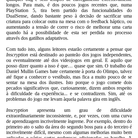
longos. Para mais, é dos poucos jogos recentes que, numa
PlayStation 5, tira bem partido das funcionalidades do
DualSense, dando bastante peso à decisão de sacrificar uma
criatura para colocar outra na mesa com o feedback háptico, ou
aumentando a tensão de correr o risco de melhorar uma carta
quando há a possibilidade de esta ser perdida no processo
através dos gatilhos adaptativos.
Com tudo isto, alguns leitores estarão certamente a pensar que
Inscryption
está destinado ao panteão dos jogos independentes,
ou eventualmente até dos videojogos em geral. E aquilo que
posso dizer quanto a isso é que… quase que sim. O trabalho da
Daniel Mullin Games bate certamente à porta do Olimpo, talvez
até fique a conhecer o vestíbulo, mas fica a muito pouco de se
sentar na mesa dos ilustres. Isto porque o jogo comete dois
pecados significativos que, curiosamente, dizem ambos respeito
à dificuldade da experiência... e se contradizem. Sim, até os
problemas do jogo me levam àquela palavra gira em inglês.
Inscryption
apresenta um grau de dificuldade
extraordinariamente inconsistente, e, por vezes, com uma curva
de aprendizagem incrivelmente íngreme. Por exemplo, dentro do
primeiro ato o salto da área do segundo boss para a do terceiro é
incrivelmente difícil, mesmo com algumas melhorias muito bem
aplicadas e várias cartas poderosas adicionadas ao baralho. A