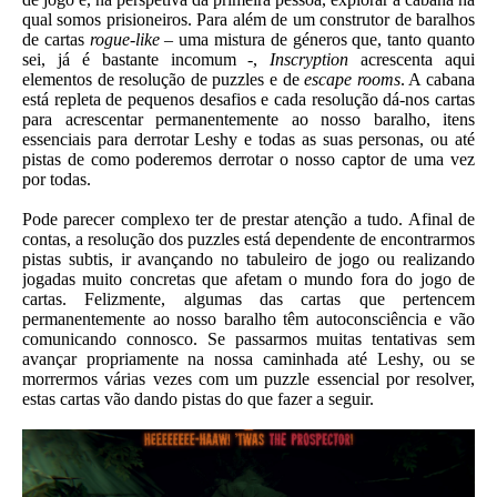
qual somos prisioneiros. Para além de um construtor de baralhos
de cartas
rogue-like
– uma mistura de géneros que, tanto quanto
sei, já é bastante incomum -,
Inscryption
acrescenta aqui
elementos de resolução de puzzles e de
escape rooms
. A cabana
está repleta de pequenos desafios e cada resolução dá-nos cartas
para acrescentar permanentemente ao nosso baralho, itens
essenciais para derrotar Leshy e todas as suas personas, ou até
pistas de como poderemos derrotar o nosso captor de uma vez
por todas.
Pode parecer complexo ter de prestar atenção a tudo. Afinal de
contas, a resolução dos puzzles está dependente de encontrarmos
pistas subtis, ir avançando no tabuleiro de jogo ou realizando
jogadas muito concretas que afetam o mundo fora do jogo de
cartas. Felizmente, algumas das cartas que pertencem
permanentemente ao nosso baralho têm autoconsciência e vão
comunicando connosco. Se passarmos muitas tentativas sem
avançar propriamente na nossa caminhada até Leshy, ou se
morrermos várias vezes com um puzzle essencial por resolver,
estas cartas vão dando pistas do que fazer a seguir.