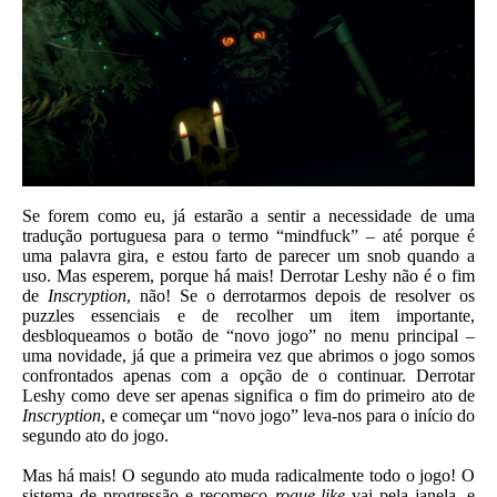
Se forem como eu, já estarão a sentir a necessidade de uma
tradução portuguesa para o termo “mindfuck” – até porque é
uma palavra gira, e estou farto de parecer um snob quando a
uso. Mas esperem, porque há mais! Derrotar Leshy não é o fim
de
Inscryption
, não! Se o derrotarmos depois de resolver os
puzzles essenciais e de recolher um item importante,
desbloqueamos o botão de “novo jogo” no menu principal –
uma novidade, já que a primeira vez que abrimos o jogo somos
confrontados apenas com a opção de o continuar. Derrotar
Leshy como deve ser apenas significa o fim do primeiro ato de
Inscryption
, e começar um “novo jogo” leva-nos para o início do
segundo ato do jogo.
Mas há mais! O segundo ato muda radicalmente todo o jogo! O
sistema de progressão e recomeço
rogue-like
vai pela janela, e