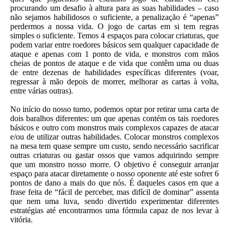
procurando um desafio à altura para as suas habilidades – caso
não sejamos habilidosos o suficiente, a penalização é “apenas”
perdermos a nossa vida. O jogo de cartas em si tem regras
simples o suficiente. Temos 4 espaços para colocar criaturas, que
podem variar entre roedores básicos sem qualquer capacidade de
ataque e apenas com 1 ponto de vida, e monstros com mãos
cheias de pontos de ataque e de vida que contêm uma ou duas
de entre dezenas de habilidades específicas diferentes (voar,
regressar à mão depois de morrer, melhorar as cartas à volta,
entre várias outras).
No início do nosso turno, podemos optar por retirar uma carta de
dois baralhos diferentes: um que apenas contém os tais roedores
básicos e outro com monstros mais complexos capazes de atacar
e/ou de utilizar outras habilidades. Colocar monstros complexos
na mesa tem quase sempre um custo, sendo necessário sacrificar
outras criaturas ou gastar ossos que vamos adquirindo sempre
que um monstro nosso morre. O objetivo é conseguir arranjar
espaço para atacar diretamente o nosso oponente até este sofrer 6
pontos de dano a mais do que nós. É daqueles casos em que a
frase feita de “fácil de perceber, mas difícil de dominar” assenta
que nem uma luva, sendo divertido experimentar diferentes
estratégias até encontrarmos uma fórmula capaz de nos levar à
vitória.