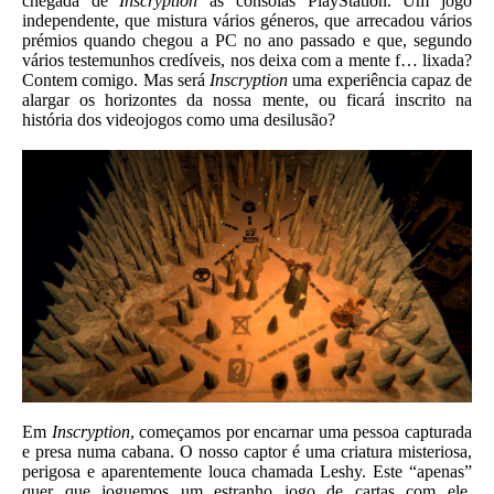
chegada de
Inscryption
às consolas PlayStation. Um jogo
independente, que mistura vários géneros, que arrecadou vários
prémios quando chegou a PC no ano passado e que, segundo
vários testemunhos credíveis, nos deixa com a mente f… lixada?
Contem comigo. Mas será
Inscryption
uma experiência capaz de
alargar os horizontes da nossa mente, ou ficará inscrito na
história dos videojogos como uma desilusão?
Em
Inscryption
, começamos por encarnar uma pessoa capturada
e presa numa cabana. O nosso captor é uma criatura misteriosa,
perigosa e aparentemente louca chamada Leshy. Este “apenas”
quer que joguemos um estranho jogo de cartas com ele,