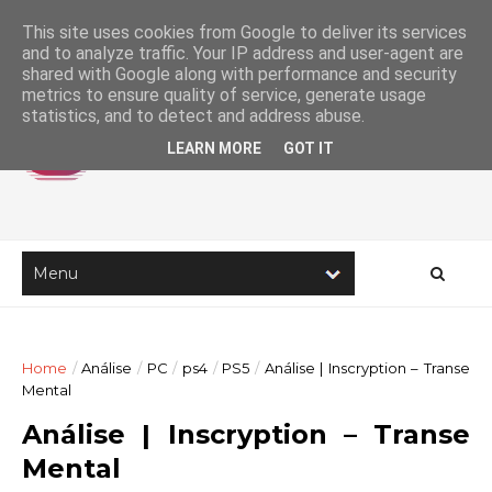
This site uses cookies from Google to deliver its services
and to analyze traffic. Your IP address and user-agent are
shared with Google along with performance and security
metrics to ensure quality of service, generate usage
statistics, and to detect and address abuse.
LEARN MORE
GOT IT
Home
/
Análise
/
PC
/
ps4
/
PS5
/
Análise | Inscryption – Transe
Mental
Análise | Inscryption – Transe
Mental