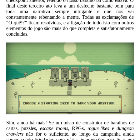
checkpoint anterior, retendo o nosso baralho tal como estava. O
final deste terceiro ato leva a um desfecho bastante bom para
toda uma narrativa sempre intrigante e que nos vai
constantemente rebentando a mente. Todas as exclamações de
“O quê!?” ficam resolvidas, e a ligação de tudo isto com outros
elementos do jogo são mais do que completa e satisfatoriamente
concluídas.
Sim, ainda há mais! Se um misto de construtor de baralhos de
cartas, puzzles,
escape rooms
, RPGs,
rogue-likes
e
dungeon
crawlers
não for o suficiente, ao longo da campanha ainda
vamos sendo brindados com várias intermissões narrativas em