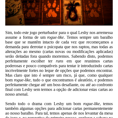
Sim, todo este jogo perturbador para o qual Leshy nos arremessa
assume a forma de um
rogue-like
. Temos sempre um baralho
base que se mantém intacto de cada vez que recomeçamos a
demanda para derrotar o psicopata que nos raptou, mas todas as
alterações ao mesmo (cartas novas ou modificações aplicadas)
serão deitadas fora quando morremos. Sabendo disto, podemos
perfeitamente escolher ter
runs
em que reunimos cartas
poderosas e pouco compatíveis para tentar ir introduzindo cartas
incrivelmente fortes no leque de opções que podemos encontrar.
Mas claro que isto é sempre um risco, já que, como qualquer
bom
rogue-like
, tudo o que encontramos é aleatório, e podemos
perfeitamente chegar até um boss desafiante, ou até ao confronto
final com Leshy sem termos a opção de adicionar estas cartas ao
nosso arsenal.
Sendo todo o drama com Leshy um bom
rogue-like
, temos
também algumas opções para adicionar cartas permanentemente
ao nosso baralho. Para tal, temos apenas de nos levantar da mesa
de jogo e, na perspetiva da primeira pessoa, explorar a cabana na