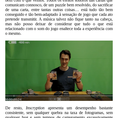
bem com o que vemos. Todos os efeitos sonoros das cartas que
comunicam connosco, de um puzzle bem resolvido, do sacrificar
de uma carta, entre tantas outras coisas… está tudo tão bem
conseguido e tão bem-adaptado à sensação de jogo que cada ato
pretende transmitir. A música talvez não fique tanto na cabeça,
mas não posso deixar de considerar que tudo o que está
relacionado com o som do jogo enaltece toda a experiência com
o mesmo.
De resto,
Inscryption
apresenta um desempenho bastante
consistente, sem qualquer quebra na taxa de fotogramas, sem
qualquer bug e sem tempos de carregamento excessivamente