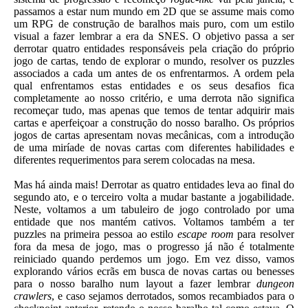
passamos a estar num mundo em 2D que se assume mais como
um RPG de construção de baralhos mais puro, com um estilo
visual a fazer lembrar a era da SNES. O objetivo passa a ser
derrotar quatro entidades responsáveis pela criação do próprio
jogo de cartas, tendo de explorar o mundo, resolver os puzzles
associados a cada um antes de os enfrentarmos. A ordem pela
qual enfrentamos estas entidades e os seus desafios fica
completamente ao nosso critério, e uma derrota não significa
recomeçar tudo, mas apenas que temos de tentar adquirir mais
cartas e aperfeiçoar a construção do nosso baralho. Os próprios
jogos de cartas apresentam novas mecânicas, com a introdução
de uma miríade de novas cartas com diferentes habilidades e
diferentes requerimentos para serem colocadas na mesa.
Mas há ainda mais! Derrotar as quatro entidades leva ao final do
segundo ato, e o terceiro volta a mudar bastante a jogabilidade.
Neste, voltamos a um tabuleiro de jogo controlado por uma
entidade que nos mantém cativos. Voltamos também a ter
puzzles na primeira pessoa ao estilo
escape room
para resolver
fora da mesa de jogo, mas o progresso já não é totalmente
reiniciado quando perdemos um jogo. Em vez disso, vamos
explorando vários ecrãs em busca de novas cartas ou benesses
para o nosso baralho num layout a fazer lembrar
dungeon
crawlers
, e caso sejamos derrotados, somos recambiados para o