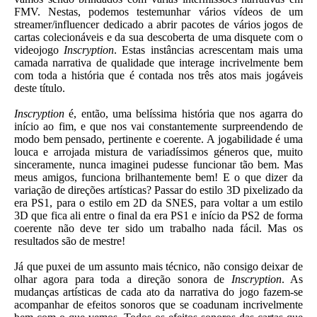
FMV. Nestas, podemos testemunhar vários vídeos de um
streamer/influencer dedicado a abrir pacotes de vários jogos de
cartas colecionáveis e da sua descoberta de uma disquete com o
videojogo
Inscryption
. Estas instâncias acrescentam mais uma
camada narrativa de qualidade que interage incrivelmente bem
com toda a história que é contada nos três atos mais jogáveis
deste título.
Inscryption
é, então, uma belíssima história que nos agarra do
início ao fim, e que nos vai constantemente surpreendendo de
modo bem pensado, pertinente e coerente. A jogabilidade é uma
louca e arrojada mistura de variadíssimos géneros que, muito
sinceramente, nunca imaginei pudesse funcionar tão bem. Mas
meus amigos, funciona brilhantemente bem! E o que dizer da
variação de direções artísticas? Passar do estilo 3D pixelizado da
era PS1, para o estilo em 2D da SNES, para voltar a um estilo
3D que fica ali entre o final da era PS1 e início da PS2 de forma
coerente não deve ter sido um trabalho nada fácil. Mas os
resultados são de mestre!
Já que puxei de um assunto mais técnico, não consigo deixar de
olhar agora para toda a direção sonora de
Inscryption
. As
mudanças artísticas de cada ato da narrativa do jogo fazem-se
acompanhar de efeitos sonoros que se coadunam incrivelmente