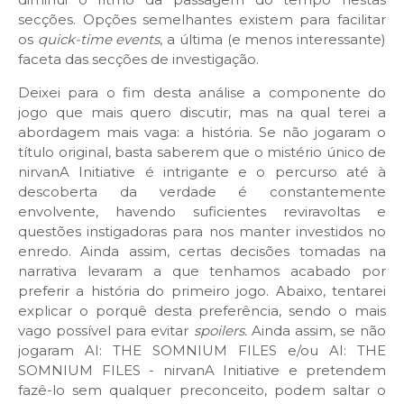
secções. Opções semelhantes existem para facilitar
os
quick-time events
, a última (e menos interessante)
faceta das secções de investigação.
Deixei para o fim desta análise a componente do
jogo que mais quero discutir, mas na qual terei a
abordagem mais vaga: a história. Se não jogaram o
título original, basta saberem que o mistério único de
nirvanA Initiative é intrigante e o percurso até à
descoberta da verdade é constantemente
envolvente, havendo suficientes reviravoltas e
questões instigadoras para nos manter investidos no
enredo. Ainda assim, certas decisões tomadas na
narrativa levaram a que tenhamos acabado por
preferir a história do primeiro jogo. Abaixo, tentarei
explicar o porquê desta preferência, sendo o mais
vago possível para evitar
spoilers.
Ainda assim, se não
jogaram AI: THE SOMNIUM FILES e/ou AI: THE
SOMNIUM FILES - nirvanA Initiative e pretendem
fazê-lo sem qualquer preconceito, podem saltar o