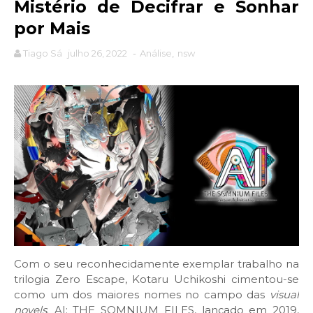
Mistério de Decifrar e Sonhar
por Mais
Tiago Sá
julho 26, 2022
-
Análise
,
nsw
Com o seu reconhecidamente exemplar trabalho na
trilogia Zero Escape, Kotaru Uchikoshi cimentou-se
como um dos maiores nomes no campo das
visual
novels
. AI: THE SOMNIUM FILES, lançado em 2019,