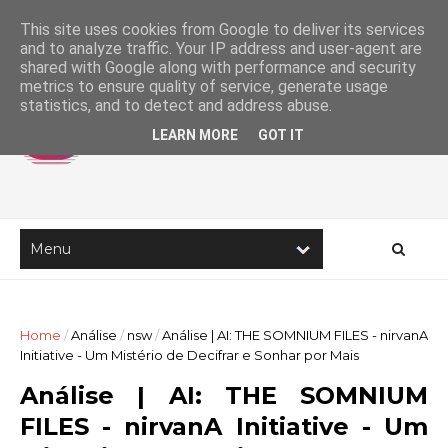
This site uses cookies from Google to deliver its services
and to analyze traffic. Your IP address and user-agent are
shared with Google along with performance and security
metrics to ensure quality of service, generate usage
statistics, and to detect and address abuse.
LEARN MORE
GOT IT
Home
/
Análise
/
nsw
/
Análise | AI: THE SOMNIUM FILES - nirvanA
Initiative - Um Mistério de Decifrar e Sonhar por Mais
Análise | AI: THE SOMNIUM
FILES - nirvanA Initiative - Um