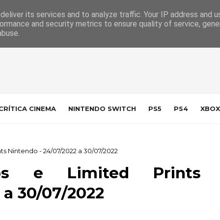
 da Indústria
Contacto
eliver its services and to analyze traffic. Your IP address and 
ormance and security metrics to ensure quality of service, gen
abuse.
CRÍTICA CINEMA
NINTENDO SWITCH
PS5
PS4
XBOX
ts Nintendo - 24/07/2022 a 30/07/2022
cos e Limited Prints
 a 30/07/2022