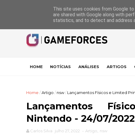
GameForces
A equipa
Pontuações das Análises
Suporte
This site uses cookies from Google to d
are shared with Google along with perf
statistics, and to detect and address 
HOME
NOTÍCIAS
ANÁLISES
ARTIGOS
Home
/
Artigo
/
nsw
/
Lançamentos Físicos e Limited Prin
Lançamentos Físi
Nintendo - 24/07/2022
Carlos Silva
julho 27, 2022
-
Artigo
,
nsw