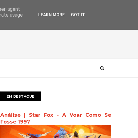
user-agent
erate usage
LEARN MORE
GOT IT
EM DESTAQUE
Análise | Star Fox - A Voar Como Se
Fosse 1997