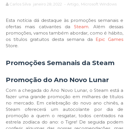
Carlos Silva
janeiro 28, 2022
-
Artigo
,
Microsoft Windows
Esta notícia dá destaque às promoções semanais e
ofertas mais cativantes da
Steam
. Além dessas
promoções, vamos também abordar, como é hábito,
os títulos gratuitos desta semana da
Epic Games
Store.
Promoções Semanais da Steam
Promoção do Ano Novo Lunar
Com a chegada do Ano Novo Lunar, o Steam está a
fazer uma grande promoção em milhares de títulos
no mercado. Em celebração do novo ano chinês, a
Steam oferecerá um autocolante por dia de
promoção a quem o resgatar, todos centrados na
estrela zodíaca do ano: o Tigre! De seguida podem
conferir algumas das nossas recomendações, mas