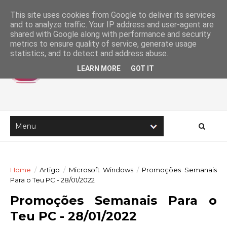
This site uses cookies from Google to deliver its services
and to analyze traffic. Your IP address and user-agent are
shared with Google along with performance and security
metrics to ensure quality of service, generate usage
statistics, and to detect and address abuse.
LEARN MORE
GOT IT
Home
/
Artigo
/
Microsoft Windows
/
Promoções Semanais
Para o Teu PC - 28/01/2022
Promoções Semanais Para o
Teu PC - 28/01/2022