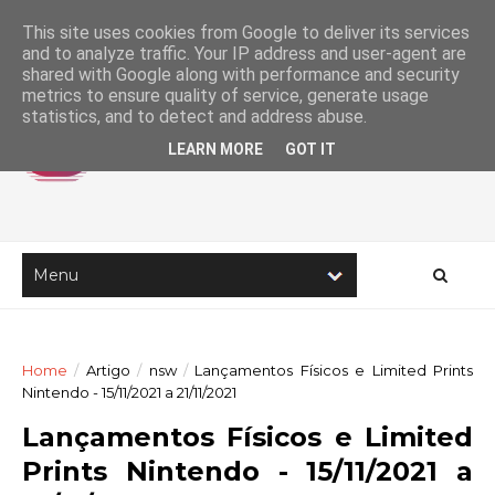
This site uses cookies from Google to deliver its services
and to analyze traffic. Your IP address and user-agent are
shared with Google along with performance and security
metrics to ensure quality of service, generate usage
statistics, and to detect and address abuse.
LEARN MORE
GOT IT
Home
/
Artigo
/
nsw
/
Lançamentos Físicos e Limited Prints
Nintendo - 15/11/2021 a 21/11/2021
Lançamentos Físicos e Limited
Prints Nintendo - 15/11/2021 a