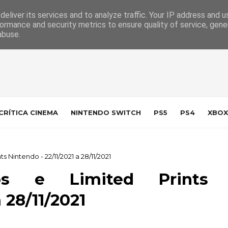
 da Indústria
Contacto
eliver its services and to analyze traffic. Your IP address and 
ormance and security metrics to ensure quality of service, gen
abuse.
CRÍTICA CINEMA
NINTENDO SWITCH
PS5
PS4
XBOX
 Nintendo - 22/11/2021 a 28/11/2021
cos e Limited Prints
 28/11/2021