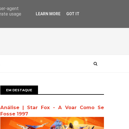
user-agent
erate usage
LEARN MORE
GOT IT
EM DESTAQUE
Análise | Star Fox - A Voar Como Se
Fosse 1997