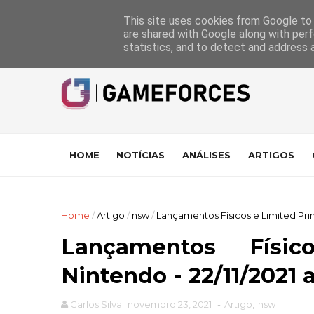
GameForces
A equipa
Pontuações das Análises
Suporte
This site uses cookies from Google to d
are shared with Google along with perf
statistics, and to detect and address 
HOME
NOTÍCIAS
ANÁLISES
ARTIGOS
Home
/
Artigo
/
nsw
/
Lançamentos Físicos e Limited Prints
Lançamentos Físi
Nintendo - 22/11/2021 a
Carlos Silva
novembro 23, 2021
-
Artigo
,
nsw