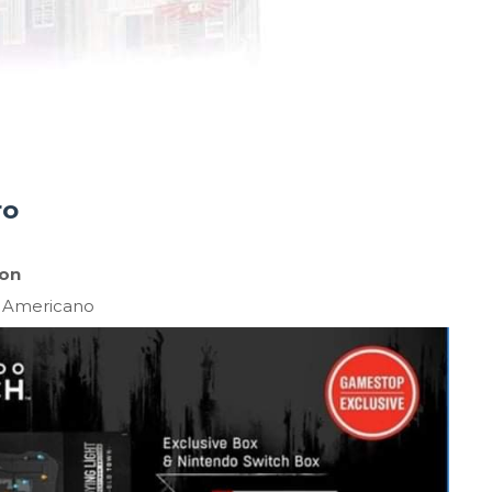
ro
ion
o Americano