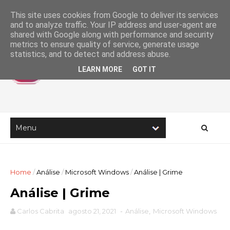
This site uses cookies from Google to deliver its services
and to analyze traffic. Your IP address and user-agent are
shared with Google along with performance and security
metrics to ensure quality of service, generate usage
statistics, and to detect and address abuse.
LEARN MORE
GOT IT
Home
/
Análise
/
Microsoft Windows
/
Análise | Grime
Análise | Grime
Carlos Cabrita
agosto 21, 2021
-
Análise
,
Microsoft Windows