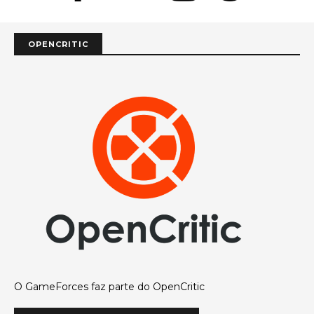
OPENCRITIC
O GameForces faz parte do OpenCritic