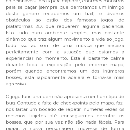
colecionáveis, locais para explorar, enormes monstros
para se caçar (sempre que derrotamos um inimigo
deste género recebemos um trait) e diversos
obstáculos ao estilo dos famosos jogos de
plataformas 2D, que requerem alguma paciência.
Isto tudo num ambiente simples, mas bastante
dinâmico que traz algum movimento e vida ao jogo,
tudo isso ao som de uma música que encaixa
perfeitamente com a situação que estamos a
experienciar no momento. Esta é bastante calma
durante toda a exploração pelo enorme mapa,
porém quando encontramos um dos inúmeros
bosses, esta rapidamente acelera e torna-se mais
agressiva.
O jogo funciona bem não apresenta nenhum tipo de
bug. Contudo a falta de checkpoints pelo mapa, faz-
nos fartar um bocado de repetir inúmeras vezes os
mesmos trajetos até conseguirmos derrotar os
bosses, que por sua vez não são nada fáceis. Para
piorar, a nossa personagem move-se de forma