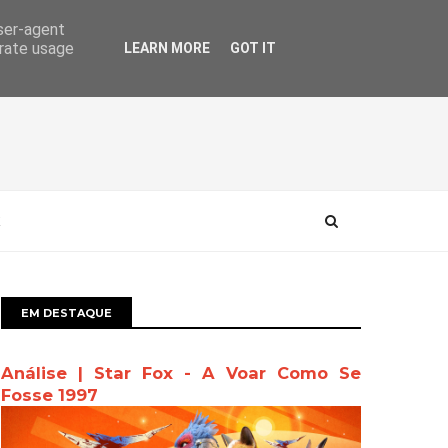
user-agent
erate usage
LEARN MORE
GOT IT
EM DESTAQUE
Análise | Star Fox - A Voar Como Se
Fosse 1997