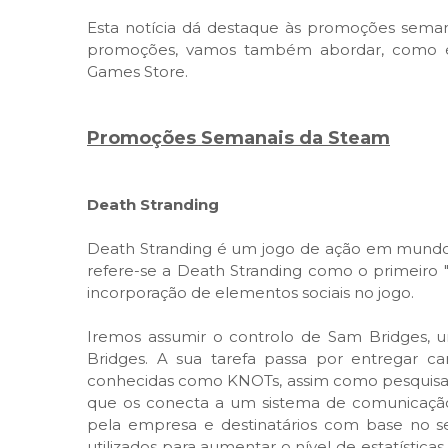
Esta notícia dá destaque às promoções semana
promoções, vamos também abordar, como é h
Games Store.
Promoções Semanais da Steam
Death Stranding
Death Stranding é um jogo de ação em mundo a
refere-se a Death Stranding como o primeiro "
incorporação de elementos sociais no jogo.
Iremos assumir o controlo de Sam Bridges,
Bridges. A sua tarefa passa por entregar ca
conhecidas como KNOTs, assim como pesquisa
que os conecta a um sistema de comunicação
pela empresa e destinatários com base no s
utilizados ​​para aumentar o nível de estatísti