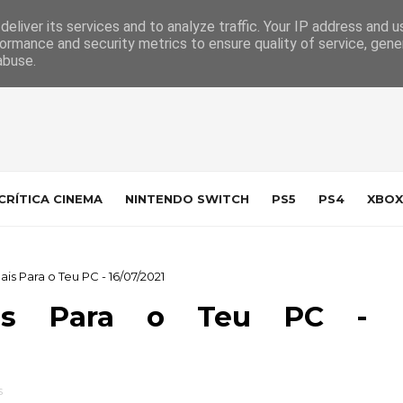
 da Indústria
Contacto
eliver its services and to analyze traffic. Your IP address and 
ormance and security metrics to ensure quality of service, gen
abuse.
CRÍTICA CINEMA
NINTENDO SWITCH
PS5
PS4
XBOX
 Para o Teu PC - 16/07/2021
ais Para o Teu PC -
s