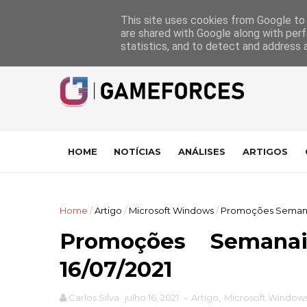
GameForces
A equipa
Pontuações das Análises
Suporte
This site uses cookies from Google to d
are shared with Google along with perf
statistics, and to detect and address 
HOME
NOTÍCIAS
ANÁLISES
ARTIGOS
Home
/
Artigo
/
Microsoft Windows
/
Promoções Semanais
Promoções Seman
16/07/2021
Carlos Silva
julho 16, 2021
-
Artigo
,
Microsoft Window