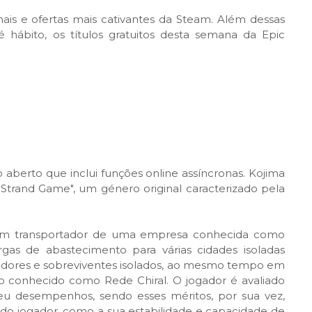
is e ofertas mais cativantes da Steam. Além dessas
ábito, os títulos gratuitos desta semana da Epic
berto que inclui funções online assíncronas. Kojima
Strand Game", um género original caracterizado pela
 um transportador de uma empresa conhecida como
rgas de abastecimento para várias cidades isoladas
dores e sobreviventes isolados, ao mesmo tempo em
 conhecido como Rede Chiral. O jogador é avaliado
eu desempenhos, sendo esses méritos, por sua vez,
cas do jogador, como a sua estabilidade e capacidade de