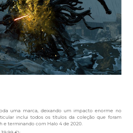
r toda uma marca, deixando um impacto enorme no
cular inclui todos os títulos da coleção que foram
h e terminando com Halo 4 de 2020.
 39,99 €);