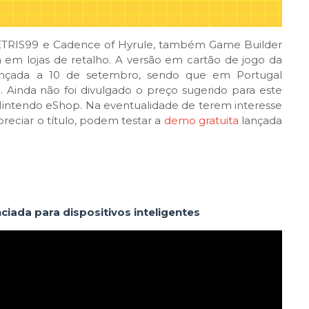
TETRIS99 e Cadence of Hyrule, também Game Builder
da em lojas de retalho. A versão em cartão de jogo da
lançada a 10 de setembro, sendo que em Portugal
Ainda não foi divulgado o preço sugerido para este
 Nintendo eShop. Na eventualidade de terem interesse
ciar o título, podem testar a
demo gratuita
lançada
ciada para dispositivos inteligentes