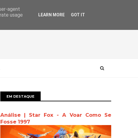
user-agent
erate usage
LEARN MORE
GOT IT
EM DESTAQUE
Análise | Star Fox - A Voar Como Se
Fosse 1997