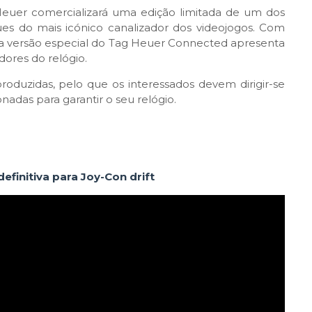
euer comercializará uma edição limitada de um dos
es do mais icónico canalizador dos videojogos. Com
esta versão especial do Tag Heuer Connected apresenta
dores do relógio.
duzidas, pelo que os interessados devem dirigir-se
onadas para garantir o seu relógio.
finitiva para Joy-Con drift