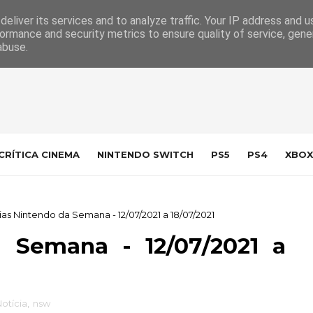
 da Indústria
Contacto
eliver its services and to analyze traffic. Your IP address and 
ormance and security metrics to ensure quality of service, gen
abuse.
CRÍTICA CINEMA
NINTENDO SWITCH
PS5
PS4
XBOX
ias Nintendo da Semana - 12/07/2021 a 18/07/2021
a Semana - 12/07/2021 a
otícia
,
nsw