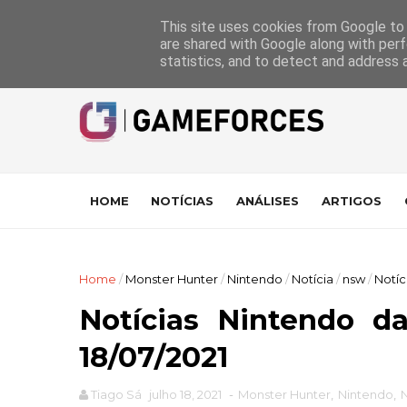
GameForces
A equipa
Pontuações das Análises
Suporte
This site uses cookies from Google to d
are shared with Google along with perf
statistics, and to detect and address 
HOME
NOTÍCIAS
ANÁLISES
ARTIGOS
Home
/
Monster Hunter
/
Nintendo
/
Notícia
/
nsw
/
Notíc
Notícias Nintendo d
18/07/2021
Tiago Sá
julho 18, 2021
-
Monster Hunter
,
Nintendo
,
N