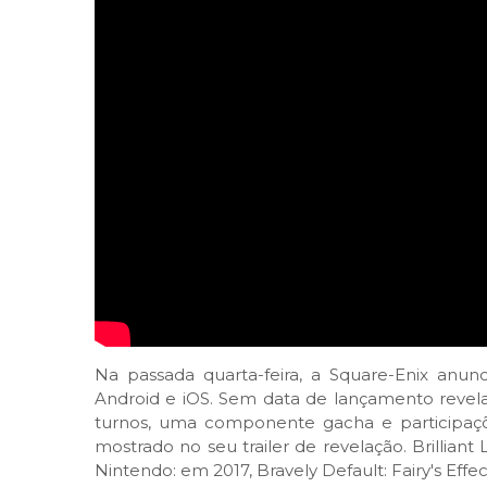
Na passada quarta-feira, a Square-Enix anunc
Android e iOS. Sem data de lançamento revelad
turnos, uma componente gacha e participaç
mostrado no seu trailer de revelação. Brilliant
Nintendo: em 2017, Bravely Default: Fairy's Effe