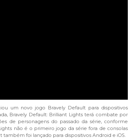
iou um novo jogo Bravely Default para dispositivos
a, Bravely Default: Brilliant Lights terá combate por
ões de personagens do passado da série, conforme
 Lights não é o primeiro jogo da série fora de consolas
ct também foi lançado para dispositivos Android e iOS.