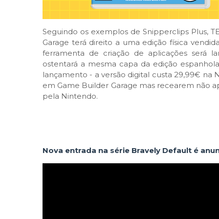
Seguindo os exemplos de Snipperclips Plus, 
Garage terá direito a uma edição física vendi
ferramenta de criação de aplicações será 
ostentará a mesma capa da edição espanhola. 
lançamento - a versão digital custa 29,99€ na
em Game Builder Garage mas recearem não apre
pela Nintendo.
Nova entrada na série Bravely Default é anun