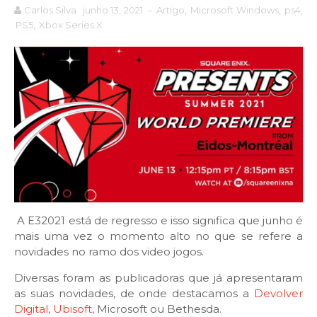
Carlos Silva
junho 13, 2021
-
Artigo
,
Microsoft Windows
,
ps4
,
PS5
,
Xbox Series X
A E32021 está de regresso e isso significa que junho é
mais uma vez o momento alto no que se refere a
novidades no ramo dos video jogos.
Diversas foram as publicadoras que já apresentaram
as suas novidades, de onde destacamos a
Devolver
Digital
,
Ubisoft
, Microsoft ou Bethesda.