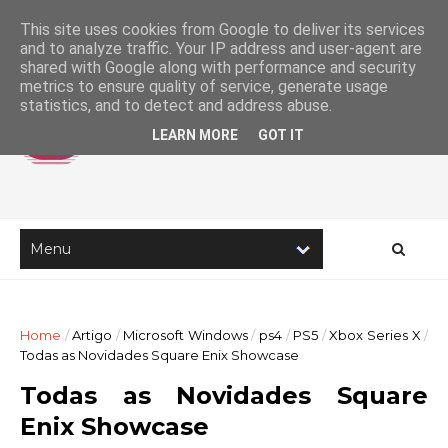
This site uses cookies from Google to deliver its services
and to analyze traffic. Your IP address and user-agent are
shared with Google along with performance and security
metrics to ensure quality of service, generate usage
statistics, and to detect and address abuse.
LEARN MORE
GOT IT
Home
/
Artigo
/
Microsoft Windows
/
ps4
/
PS5
/
Xbox Series X
/
Todas as Novidades Square Enix Showcase
Todas as Novidades Square
Enix Showcase