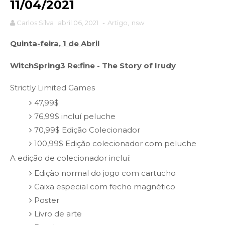
11/04/2021
Carlos Silva
abril 06, 2021
-
Artigo
,
nsw
Quinta-feira, 1 de Abril
WitchSpring3 Re:fine - The Story of Irudy
Strictly Limited Games
47,99$
76,99$ incluí peluche
70,99$ Edição Colecionador
100,99$ Edição colecionador com peluche
A edição de colecionador incluí:
Edição normal do jogo com cartucho
Caixa especial com fecho magnético
Poster
Livro de arte