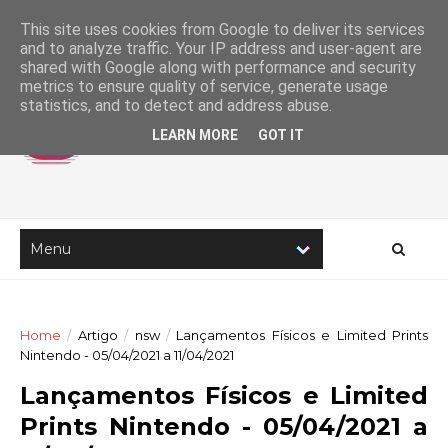
This site uses cookies from Google to deliver its services
and to analyze traffic. Your IP address and user-agent are
shared with Google along with performance and security
metrics to ensure quality of service, generate usage
statistics, and to detect and address abuse.
LEARN MORE
GOT IT
Home
/
Artigo
/
nsw
/
Lançamentos Físicos e Limited Prints
Nintendo - 05/04/2021 a 11/04/2021
Lançamentos Físicos e Limited
Prints Nintendo - 05/04/2021 a