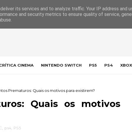
 da Indústria
Contacto
eliver its services and to analyze traffic. Your IP address and 
ormance and security metrics to ensure quality of service, gen
abuse.
CRÍTICA CINEMA
NINTENDO SWITCH
PS5
PS4
XBOX
os Prematuros: Quais os motivos para existirem?
uros: Quais os motivos
C
,
ps4
,
PS5