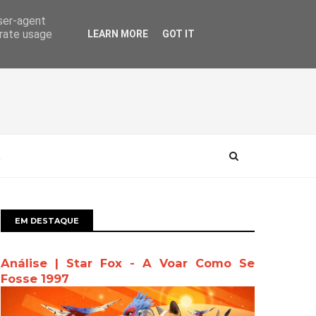
user-agent
erate usage
LEARN MORE
GOT IT
EM DESTAQUE
Análise | Star Fox - A Voar Como Se
Fosse 1997