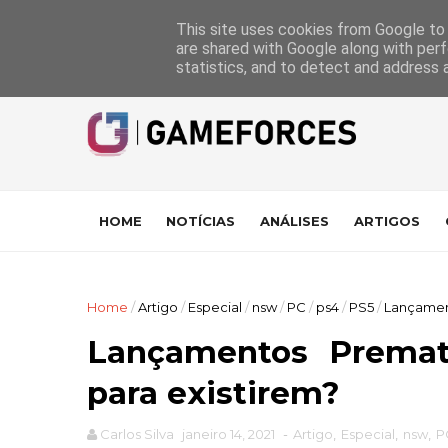
GameForces
A equipa
Pontuações das Análises
Suporte
This site uses cookies from Google to d
are shared with Google along with perf
statistics, and to detect and address 
HOME
NOTÍCIAS
ANÁLISES
ARTIGOS
Home
/
Artigo
/
Especial
/
nsw
/
PC
/
ps4
/
PS5
/
Lançament
Lançamentos Premat
para existirem?
Carlos Silva
janeiro 14, 2021
-
Artigo
,
Especial
,
nsw
,
P