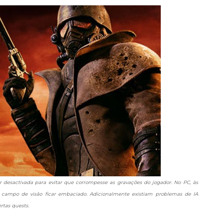
 desactivada para evitar que corrompesse as gravações do jogador. No PC, às
 o campo de visão ficar embaciado. Adicionalmente existiam problemas de IA
rtas quests.