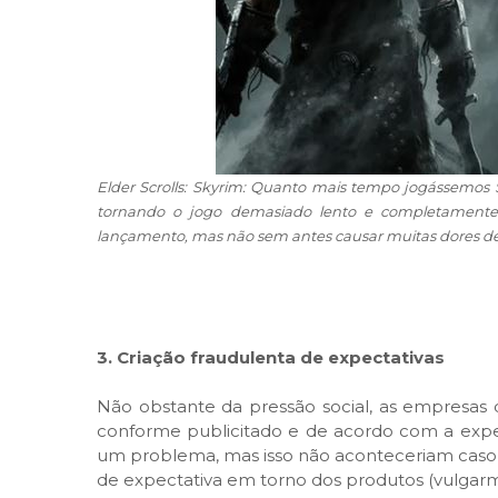
Elder Scrolls: Skyrim: Quanto mais tempo jogássemos 
tornando o jogo demasiado lento e completamente
lançamento, mas não sem antes causar muitas dores d
3. Criação fraudulenta de expectativas
Não obstante da pressão social, as empresas
conforme publicitado e de acordo com a exper
um problema, mas isso não aconteceriam caso n
de expectativa em torno dos produtos (vulga