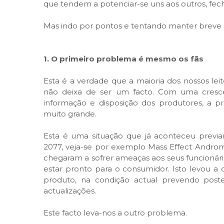
que tendem a potenciar-se uns aos outros, fec
Mas indo por pontos e tentando manter breve 
1. O primeiro problema é mesmo os fãs
Esta é a verdade que a maioria dos nossos le
não deixa de ser um facto. Com uma crescent
informação e disposição dos produtores, a p
muito grande.
Esta é uma situação que já aconteceu previ
2077, veja-se por exemplo Mass Effect Androm
chegaram a sofrer ameaças aos seus funcionári
estar pronto para o consumidor. Isto levou a 
produto, na condição actual prevendo poste
actualizações.
Este facto leva-nos a outro problema.