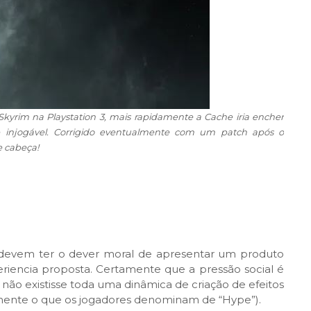
Skyrim na Playstation 3, mais rapidamente a Cache iria encher
 injogável. Corrigido eventualmente com um patch após o
e cabeça!
 devem ter o dever moral de apresentar um produto
iencia proposta. Certamente que a pressão social é
ão existisse toda uma dinâmica de criação de efeitos
rmente o que os jogadores denominam de “Hype”).