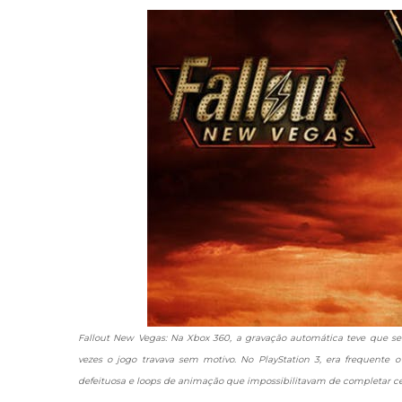
Fallout New Vegas: Na Xbox 360, a gravação automática teve que ser
vezes o jogo travava sem motivo. No PlayStation 3, era frequente
defeituosa e loops de animação que impossibilitavam de completar ce