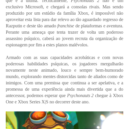
que é a última. Tecnicamente,
Psychonauts 2
não é um
exclusivo Microsoft, e chegará a consolas rivais. Mas sendo
produzido por um estúdio da família Xbox, é impossível não
aproveitar esta lista para dar relevo ao tão aguardado regresso de
Razputin e deste tão amado
franchise
de plataformas e aventura.
Perante uma ameaça que tenta trazer de volta um poderoso
assassino psíquico, caberá ao jovem recruta da organização de
espionagem por fim a estes planos malévolos.
Armado com as suas capacidades acrobáticas e com novas
poderosas habilidades psíquicas, os jogadores mergulharão
novamente neste animado, louco e sempre bem-humorado
mundo, explorando mentes distorcidas tanto de aliados como de
inimigos. Com uma premissa que continua a ser apelativa, e a
promessa de uma experiência ainda mais divertida que a do
antecessor, podemos esperar que
Psychonauts 2
chegue à Xbox
One e Xbox Series X|S no decorrer deste ano.