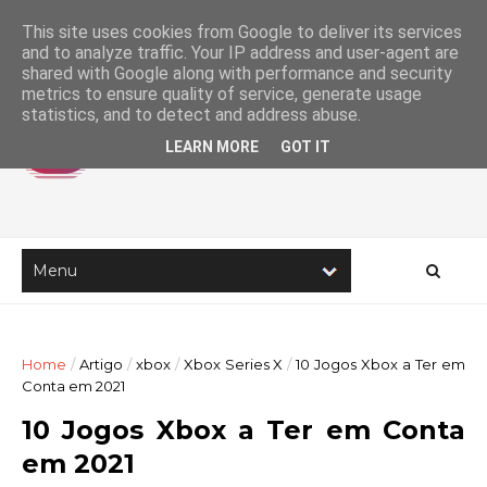
This site uses cookies from Google to deliver its services
and to analyze traffic. Your IP address and user-agent are
shared with Google along with performance and security
metrics to ensure quality of service, generate usage
statistics, and to detect and address abuse.
LEARN MORE
GOT IT
Home
/
Artigo
/
xbox
/
Xbox Series X
/
10 Jogos Xbox a Ter em
Conta em 2021
10 Jogos Xbox a Ter em Conta
em 2021