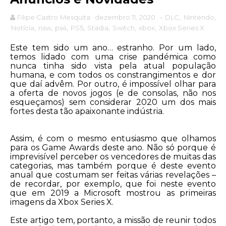
Filipe Castro Mesquita
dezembro 11, 2020
-
DLC
,
Nintendo
,
Notícia
,
nsw
,
ps4
,
PS5
,
Stadia
,
Switch
,
xbox
,
Xbox Series X
Este tem sido um ano… estranho. Por um lado,
temos lidado com uma crise pandémica como
nunca tinha sido vista pela atual população
humana, e com todos os constrangimentos e dor
que daí advêm. Por outro, é impossível olhar para
a oferta de novos jogos (e de consolas, não nos
esqueçamos) sem considerar 2020 um dos mais
fortes desta tão apaixonante indústria.
Assim, é com o mesmo entusiasmo que olhamos
para os Game Awards deste ano. Não só porque é
imprevisível perceber os vencedores de muitas das
categorias, mas também porque é deste evento
anual que costumam ser feitas várias revelações –
de recordar, por exemplo, que foi neste evento
que em 2019 a Microsoft mostrou as primeiras
imagens da Xbox Series X.
Este artigo tem, portanto, a missão de reunir todos