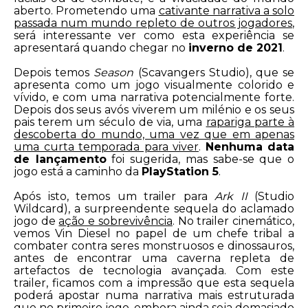
aberto. Prometendo uma
cativante narrativa a solo
passada num mundo repleto de outros jogadores
,
será interessante ver como esta experiência se
apresentará quando chegar no
inverno de 2021
.
Depois temos
Season
(Scavangers Studio), que se
apresenta como um jogo visualmente colorido e
vívido, e com uma narrativa potencialmente forte.
Depois dos seus avós viverem um milénio e os seus
pais terem um século de via, uma
rapariga parte à
descoberta do mundo, uma vez que em apenas
uma curta temporada para viver
.
Nenhuma data
de lançamento
foi sugerida, mas sabe-se que o
jogo está a caminho da
PlayStation 5
.
Após isto, temos um trailer para
Ark II
(Studio
Wildcard), a surpreendente sequela do aclamado
jogo de
ação e sobrevivência
. No trailer cinemático,
vemos Vin Diesel no papel de um chefe tribal a
combater contra seres monstruosos e dinossauros,
antes de encontrar uma caverna repleta de
artefactos de tecnologia avançada. Com este
trailer, ficamos com a impressão que esta sequela
poderá apostar numa narrativa mais estruturada
que no primeiro jogo, embora ainda seja demasiado