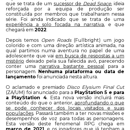
que se trata de um
sucessor de
Dead Space
, ideia
reforçada por a equipa de produção ser
constituída por membros que trabalharam nessa
série. Foi ainda indicado que se trata de uma
experiência a solo focada na narrativa
, e que
chegará em
2022
.
Depois temos
Open Roads
(Fullbright) um jogo
colorido e com uma direção artística animada, na
qual partimos numa aventura no papel de uma
adolescente que vai
em busca de respostas a um
mistério
deixado pela sua falecida avó, parecendo
conter uma
narrativa bastante pessoal
para a
personagem.
Nenhuma plataforma ou data de
lançamento
foi anunciada nesta altura.
O aclamado e premiado
Disco Elysium Final Cut
(ZA/UM) foi anunciado para a
PlayStation 5 e para
a PlayStation 4
. Esta nova versão incluirá mais
conteúdo do que o anterior,
aprofundando o que
se pode conhecer dos locais visitados e suas
populações
. Passará também a ter novas missões e
desempenhos de voz para todas as personagens.
Esta versão deste fenomenal RPG chega em
março de 2021
, e os jogadores que já tenham a