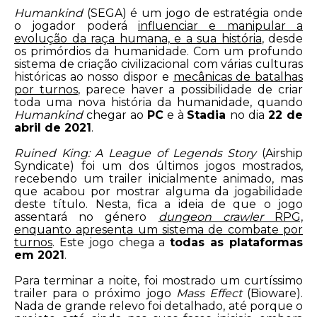
Humankind
(SEGA) é um jogo de estratégia onde
o jogador poderá
influenciar e manipular a
evolução da raça humana, e a sua história
, desde
os primórdios da humanidade. Com um profundo
sistema de criação civilizacional com várias culturas
históricas ao nosso dispor e
mecânicas de batalhas
por turnos
, parece haver a possibilidade de criar
toda uma nova história da humanidade, quando
Humankind
chegar ao
PC
e à
Stadia
no dia
22 de
abril de 2021
.
Ruined King: A League of Legends Story
(Airship
Syndicate) foi um dos últimos jogos mostrados,
recebendo um trailer inicialmente animado, mas
que acabou por mostrar alguma da jogabilidade
deste título. Nesta, fica a ideia de que o jogo
assentará no género
dungeon crawler
RPG,
enquanto apresenta um sistema de combate por
turnos
. Este jogo chega a
todas as plataformas
em 2021
.
Para terminar a noite, foi mostrado um curtíssimo
trailer para o próximo jogo
Mass Effect
(Bioware).
Nada de grande relevo foi detalhado, até porque o