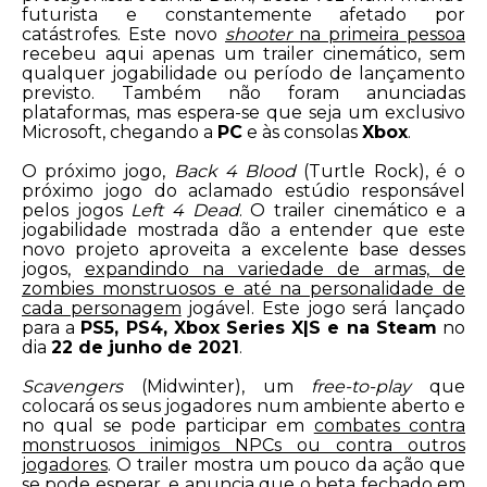
futurista e constantemente afetado por
catástrofes. Este novo
shooter
na primeira pessoa
recebeu aqui apenas um trailer cinemático, sem
qualquer jogabilidade ou período de lançamento
previsto. Também não foram anunciadas
plataformas, mas espera-se que seja um exclusivo
Microsoft, chegando a
PC
e às consolas
Xbox
.
O próximo jogo,
Back 4 Blood
(Turtle Rock), é o
próximo jogo do aclamado estúdio responsável
pelos jogos
Left 4 Dead
. O trailer cinemático e a
jogabilidade mostrada dão a entender que este
novo projeto aproveita a excelente base desses
jogos,
expandindo na variedade de armas, de
zombies monstruosos e até na personalidade de
cada personagem
jogável. Este jogo será lançado
para a
PS5, PS4, Xbox Series X|S e na Steam
no
dia
22 de junho de 2021
.
Scavengers
(Midwinter), um
free-to-play
que
colocará os seus jogadores num ambiente aberto e
no qual se pode participar em
combates contra
monstruosos inimigos NPCs ou contra outros
jogadores
. O trailer mostra um pouco da ação que
se pode esperar, e anuncia que o beta fechado em