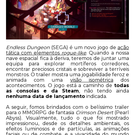
Endless Dungeon
(SEGA) é um novo jogo de
ação
tática com elementos
rogue-like
. Quando a nossa
nave espacial fica à deriva, teremos de juntar uma
equipa para explorar mortíferos corredores,
encontrar preciosos cristais e sobreviver a terríveis
monstros. O trailer mostra uma jogabilidade feroz e
animada com uma
visão isométrica
dos
acontecimentos. O jogo está a caminho de
todas
as consolas e da Steam
, não tendo ainda
nenhuma data de lançamento
indicada.
A seguir, fomos brindados com o belíssimo trailer
para o MMORPG de fantasia
Crimson Desert
(Pearl
Abyss). Visualmente, tudo o que foi mostrado
impressionou, desde os detalhes ambientais, os
efeitos luminosos e de partículas, as animações
faciais ou de combate, e a vivacidade do mundo