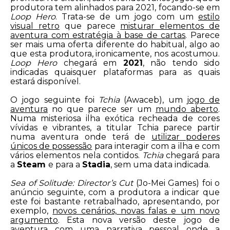
produtora tem alinhados para 2021, focando-se em
Loop Hero
. Trata-se de um jogo com um
estilo
visual retro
que parece
misturar elementos de
aventura com estratégia à base de cartas
. Parece
ser mais uma oferta diferente do habitual, algo ao
que esta produtora, ironicamente, nos acostumou.
Loop Hero
chegará em
2021
, não tendo sido
indicadas quaisquer plataformas para as quais
estará disponível.
O jogo seguinte foi
Tchia
(Awaceb), um
jogo de
aventura
no que parece ser um
mundo aberto
.
Numa misteriosa ilha exótica recheada de cores
vívidas e vibrantes, a titular Tchia parece partir
numa aventura onde terá de
utilizar poderes
únicos de possessão
para interagir com a ilha e com
vários elementos nela contidos.
Tchia
chegará para
a
Steam
e para a
Stadia
, sem uma data indicada.
Sea of Solitude: Director’s Cut
(Jo-Mei Games) foi o
anúncio seguinte, com a produtora a indicar que
este foi bastante retrabalhado, apresentando, por
exemplo,
novos cenários, novas falas e um novo
argumento
. Esta nova versão deste jogo de
aventura com uma narrativa pessoal
onde a