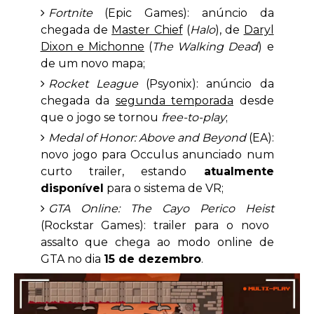
Fortnite
(Epic Games): anúncio da
chegada de
Master Chief
(
Halo
), de
Daryl
Dixon e Michonne
(
The Walking Dead
) e
de um novo mapa;
Rocket League
(Psyonix): anúncio da
chegada da
segunda temporada
desde
que o jogo se tornou
free-to-play
;
Medal of Honor: Above and Beyond
(EA):
novo jogo para Occulus anunciado num
curto trailer, estando
atualmente
disponível
para o sistema de VR;
GTA Online: The Cayo Perico Heist
(Rockstar Games): trailer para o novo
assalto que chega ao modo online de
GTA no dia
15 de dezembro
.