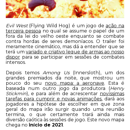
Evil West
(Flying Wild Hog) é um jogo de
ação na
terceira pessoa
no qual se assume o papel de um
fora da lei do velho oeste enquanto se combate
contra hordas de seres demoníacos. O trailer foi
meramente cinemático, mas dá a entender que se
terá um
variado e criativo leque de armas ao nosso
dispor
para se participar em sessões de combates
intensos.
Depois temos
Among Us
(Innersloth), um dos
grandes premiados da noite, que mostrou um
pouco do seu
novo mapa: a aeronave
. Esta é
baseada num outro jogo da produtora (
Henry
Stickmin
), e para além de acrescentar
novíssimas
tarefas para cumprir e novas animações
, dará aos
jogadores a hipótese de escolher em que zona
geral do mapa irão surgir quando uma reunião
termina, o que certamente trará ainda mais
diversão caótica às sessões de jogo. Este novo mapa
chega no
início de 2021
.