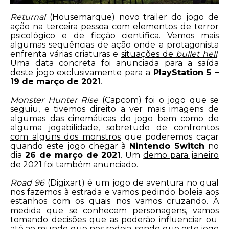
Returnal
(Housemarque) novo trailer do jogo de
ação na terceira pessoa com
elementos de terror
psicológico e de ficção científica
. Vemos mais
algumas sequências de ação onde a protagonista
enfrenta várias criaturas e
situações de
bullet hell
.
Uma data concreta foi anunciada para a saída
deste jogo exclusivamente para a
PlayStation 5 –
19 de março de 2021
.
Monster Hunter Rise
(Capcom) foi o jogo que se
seguiu, e tivemos direito a ver mais imagens de
algumas das cinemáticas do jogo bem como de
alguma jogabilidade, sobretudo de
confrontos
com alguns dos monstros
que poderemos caçar
quando este jogo chegar à
Nintendo Switch
no
dia
26 de março de 2021
. Um
demo para janeiro
de 2021
foi também anunciado.
Road 96
(Digixart) é um jogo de aventura no qual
nos fazemos à estrada e vamos pedindo boleia aos
estanhos com os quais nos vamos cruzando. À
medida que se conhecem personagens, vamos
tomando
decisões que as poderão influenciar ou
até ao mundo que nos rodeia, sendo que este jogo