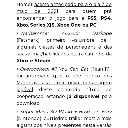
Home):
acesso antecipado para o dia 7 de
maio de 202
1 para quem pré
encomendar o jogo para a
PS5, PS4,
Xbox Series X|S, Xbox One ou PC
;
Warhammer 40,000: Darktide
(Fatshark): primeiro vislumbre de
algumas classes de personagens
e das
suas armas/habilidades, está a caminho da
Xbox e Steam
;
Overcooked!
All You Can Eat
(Team17):
foi anunciado que o
chef sueco dos
Marretas será uma nova personagem
jogável
deste aclamado título de
cooperação, estando
já disponível
para
download;
Super Mario 3D World + Bowser’s Fury
(Nintendo): curtíssimo trailer mostra mais
alguns dos níveis presentes nesta versão