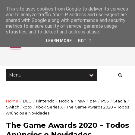
This site uses cookies from Google to deliver its services
and to analyze traffic. Your IP address and user-agent are
shared with Google along with performance and security
metrics to ensure quality of service, generate usage
statistics, and to detect and address abuse.
LEARN MORE
GOT IT
Home
/
DLC
/
Nintendo
/
Notícia
/
nsw
/
ps4
/
PS5
/
Stadia
/
Switch
/
xbox
/
Xbox Series X
/
The Game Awards 2020 – Todos
Anúncios e Novidades
The Game Awards 2020 – Todos
Anúncios e Novidades