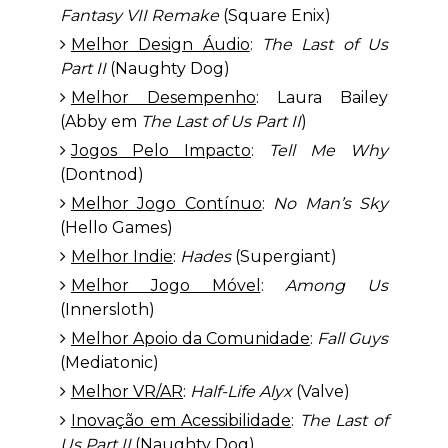
Fantasy VII Remake
(Square Enix)
Melhor Design Áudio
:
The Last of Us
Part II
(Naughty Dog)
Melhor Desempenho
: Laura Bailey
(Abby em
The Last of Us Part II
)
Jogos Pelo Impacto
:
Tell Me Why
(Dontnod)
Melhor Jogo Contínuo
:
No Man’s Sky
(Hello Games)
Melhor Indie
:
Hades
(Supergiant)
Melhor Jogo Móvel
:
Among Us
(Innersloth)
Melhor Apoio da Comunidade
:
Fall Guys
(Mediatonic)
Melhor VR/AR
:
Half-Life Alyx
(Valve)
Inovação em Acessibilidade
:
The Last of
Us Part II
(Naughty Dog)