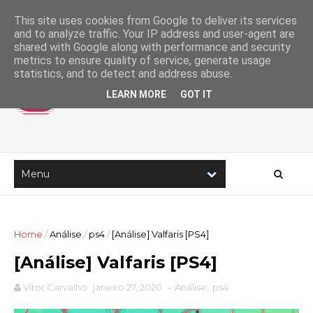
This site uses cookies from Google to deliver its services
and to analyze traffic. Your IP address and user-agent are
shared with Google along with performance and security
metrics to ensure quality of service, generate usage
statistics, and to detect and address abuse.
LEARN MORE
GOT IT
Home
/
Análise
/
ps4
/
[Análise] Valfaris [PS4]
[Análise] Valfaris [PS4]
Vítor Carvalho
janeiro 27, 2020
-
Análise
,
ps4