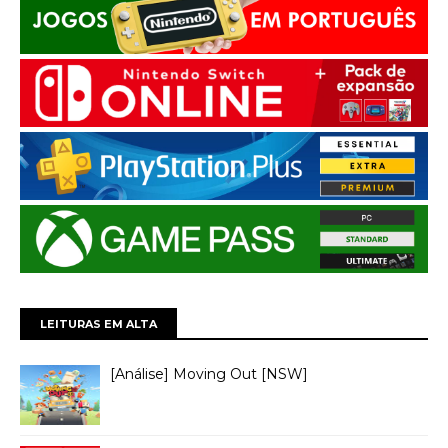
LEITURAS EM ALTA
[Análise] Moving Out [NSW]