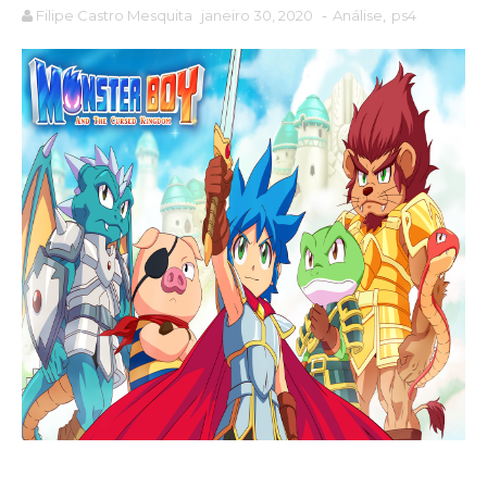
Filipe Castro Mesquita
janeiro 30, 2020
-
Análise
,
ps4