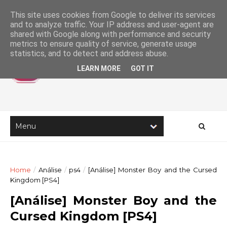
This site uses cookies from Google to deliver its services
and to analyze traffic. Your IP address and user-agent are
shared with Google along with performance and security
metrics to ensure quality of service, generate usage
statistics, and to detect and address abuse.
LEARN MORE
GOT IT
Home
/
Análise
/
ps4
/
[Análise] Monster Boy and the Cursed
Kingdom [PS4]
[Análise] Monster Boy and the
Cursed Kingdom [PS4]